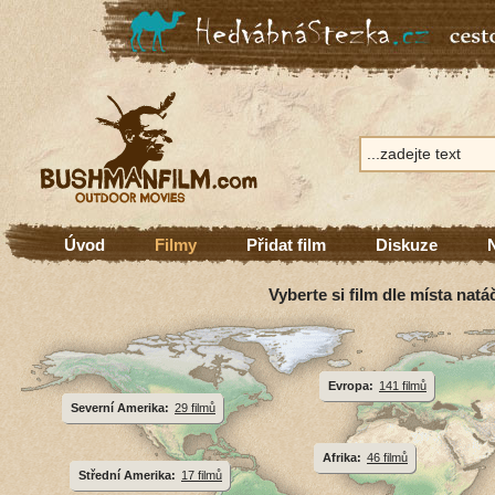
Úvod
Filmy
Přidat film
Diskuze
Vyberte si film dle místa natá
Evropa:
141 filmů
Severní Amerika:
29 filmů
Afrika:
46 filmů
Střední Amerika:
17 filmů