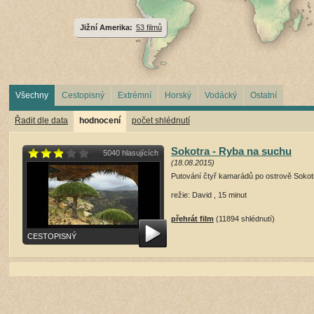
Jižní Amerika:
53 filmů
Všechny
Cestopisný
Extrémní
Horský
Vodácký
Ostatní
Řadit dle data
hodnocení
počet shlédnutí
Sokotra - Ryba na suchu
5040 hlasujících
(18.08.2015)
Putování čtyř kamarádů po ostrově Sokot
režie: David , 15 minut
přehrát film
(11894 shlédnutí)
CESTOPISNÝ