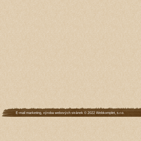
E-mail marketing
,
výroba webových stránek
© 2022
Webkomplet, s.r.o.