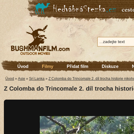
Úvod
Filmy
Přidat film
Diskuze
Úvod
»
Asie
»
Srí Lanka
»
Z Colomba do Trincomale 2. díl trocha historie nikoh
Z Colomba do Trincomale 2. díl trocha histor