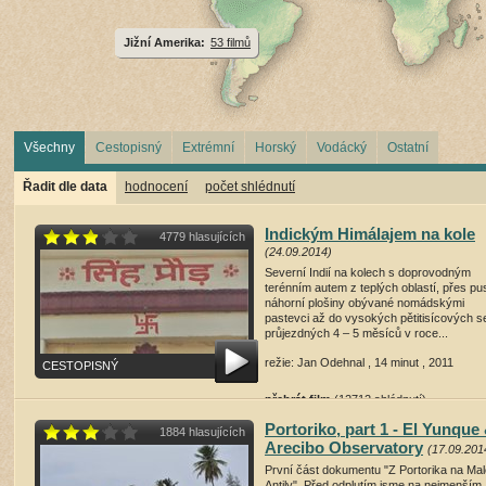
Jižní Amerika:
53 filmů
Všechny
Cestopisný
Extrémní
Horský
Vodácký
Ostatní
Řadit dle data
hodnocení
počet shlédnutí
Indickým Himálajem na kole
4779 hlasujících
(24.09.2014)
Severní Indií na kolech s doprovodným
terénním autem z teplých oblastí, přes pu
náhorní plošiny obývané nomádskými
pastevci až do vysokých pětitisícových s
průjezdných 4 – 5 měsíců v roce...
režie: Jan Odehnal , 14 minut , 2011
CESTOPISNÝ
přehrát film
(12712 shlédnutí)
Portoriko, part 1 - El Yunque
1884 hlasujících
Arecibo Observatory
(17.09.201
První část dokumentu "Z Portorika na Mal
Antily". Před odplutím jsme na nejmenším