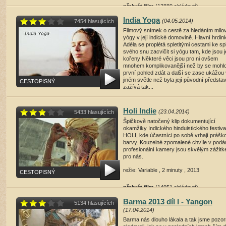
přehrát film
(13889 shlédnutí)
India Yoga
(04.05.2014)
7454 hlasujících
Filmový snímek o cestě za hledáním milo
yógy v její indické domovině. Hlavní hrdin
Adéla se proplétá spletitými cestami ke sp
svého snu zacvičit si yógu tam, kde jsou je
kořeny Některé věci jsou pro ni ovšem
mnohem komplikovanější než by se mohl
první pohled zdát a další se zase ukážou
jiném světle než byla její původní předsta
CESTOPISNÝ
zažívá tak...
režie: Miroslav Haluza , 21 minut , 2014
Holi Indie
(23.04.2014)
5433 hlasujících
přehrát film
(28646 shlédnutí)
Špičkově natočený klip dokumentující
okamžiky Indického hinduistického festiva
HOLI, kde účastníci po sobě vrhají prášk
barvy. Kouzelné zpomalené chvíle v podá
profesionální kamery jsou skvělým zážitk
pro nás.
režie: Variable , 2 minuty , 2013
CESTOPISNÝ
přehrát film
(14951 shlédnutí)
Barma 2013 díl I - Yangon
5134 hlasujících
(17.04.2014)
Barma nás dlouho lákala a tak jsme pozo