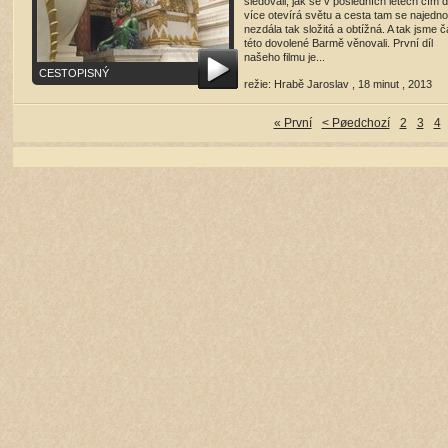
sledovali, jak se v posledních letech čím d
více otevírá světu a cesta tam se najedn
nezdála tak složitá a obtížná. A tak jsme č
této dovolené Barmě věnovali. První díl
našeho filmu je...
CESTOPISNÝ
režie: Hrabě Jaroslav , 18 minut , 2013
přehrát film
(14230 shlédnutí)
« První
< Pøedchozí
2
3
4