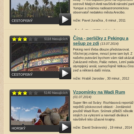
ostrově Malých Antil navštívili národní par
Yunque a známou radioastronomickou
observatoř nedaleko města Arecibo.
režie: Pavel Juračka , 6 minut , 2011
CESTOPISNÝ
přehrát film
(3873 shlédnutí)
Čína - perličky z Pekingu a
5118 hlasujících
sešup ze zdi
(13.07.2014)
Peking není třeba dlouze představovat.
Všichni jej známe, mnozí jsme tam byli. Z
našeho putování bychom vám rádi ukázal
Zakázané město, Palác nebes, Letní palá
olympijský areál, samozřejmě Velkou čín
zeď a některá další místa.
CESTOPISNÝ
režie: Hrabě Jaroslav , 30 minut , 2012
přehrát film
(15668 shlédnutí)
Vzpomínky na Wadi Rum
5140 hlasujících
(01.07.2014)
Super film od Sváry: Rozhlasová reportáž
největší pískovcové oblasti - Jordánské
pouště Wadi Rum. Snímek přiblíží několik
stojích za vylezení a navnadí diváka k
návštěvě této úžasné krajiny.
režie: David Svárovský , 19 minut , 2014
HORSKÝ