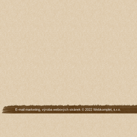
E-mail marketing
,
výroba webových stránek
© 2022
Webkomplet, s.r.o.