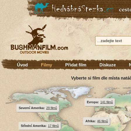
Úvod
Filmy
Přidat film
Diskuze
Vyberte si film dle místa natá
Evropa:
141 filmů
Severní Amerika:
29 filmů
Afrika:
46 filmů
Střední Amerika:
17 filmů