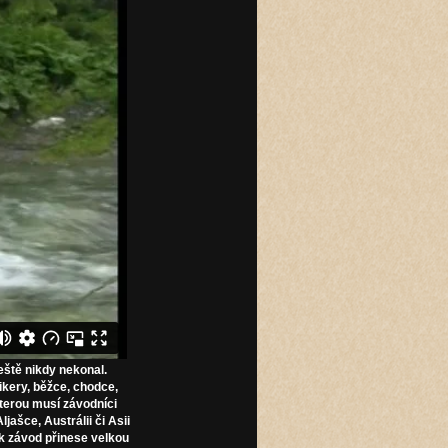
ještě nikdy nekonal.
ikery, běžce, chodce,
kterou musí závodníci
jašce, Austrálii či Asii
k závod přinese velkou