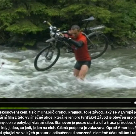
eskoslovenskem, tisíc mil napříč drsnou krajinou, to je závod, jaký se v Evropě 
ní film z této vyjímečné akce, která je jen pro tvrďáky! Závod je otevřen pro b
y, co se pohybují vlastní silou. Stanoven je pouze start a cíl a trasa přírodou, 
 kdy jedou, co jedí, je jen na nich. Cílená podpora je zakázána. Oproti Americe, Al
i týkající se velkých prostor a odloučenosti omezené, nicméně účastníkům i ta