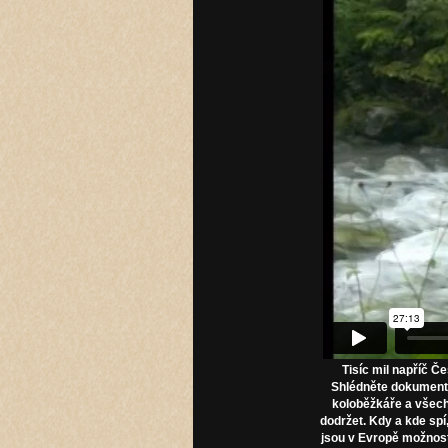
Tisíc mil napříč Č
Shlédněte dokumentár
koloběžkáře a všechn
dodržet. Kdy a kde spí,
jsou v Evropě možnost