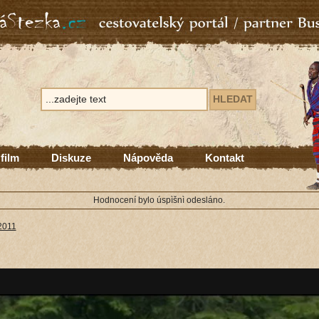
 film
Diskuze
Nápověda
Kontakt
Hodnocení bylo úspìšnì odesláno.
2011