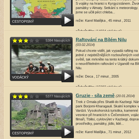
S vojáky na hranici s Kyrgyzstánem. Živo
památky v Almaty. Setkání s meteorology.
jsme se učili péct chleba...
režie: Karel Matějka , 45 minut , 2011
CESTOPISNÝ
přehrát film
(14034 shlédnutí)
Raftování na Bílém Nilu
5384 hlasujících
(03.02.2014)
Pokud chcete vidět, jak vypadá rafting na
jedné z nejobtížnějších rozbouřených vod
světě, tak mrkněte na tento krátký dokum
o neuvěřitelném raftování v Ugandě na Bí
Nilu.
režie: Deca , 17 minut , 2005
VODÁCKÝ
přehrát film
(15982 shlédnutí)
Gruzie - síla země
(20.01.2014)
5377 hlasujících
Trek z Omala přes Shatili do Kazbegi. Ná
park Borjomi-Kharagauli. Skalní komplex 
Vardzii. Vysokohorská turistika, kamenné
vesnice při hranicích s Čečenskem, vojác
filmaři, Tbilisi, cyklovýlet v Kazbegi, dopra
prostředky, památky, jídlo, lidé...
režie: Karel Matějka , 71 minut , 2012
CESTOPISNÝ