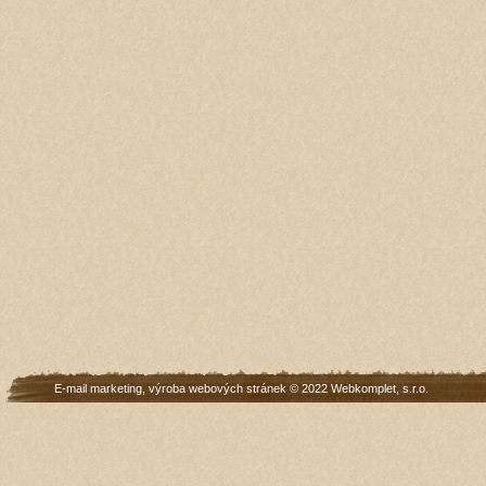
E-mail marketing
,
výroba webových stránek
© 2022
Webkomplet, s.r.o.