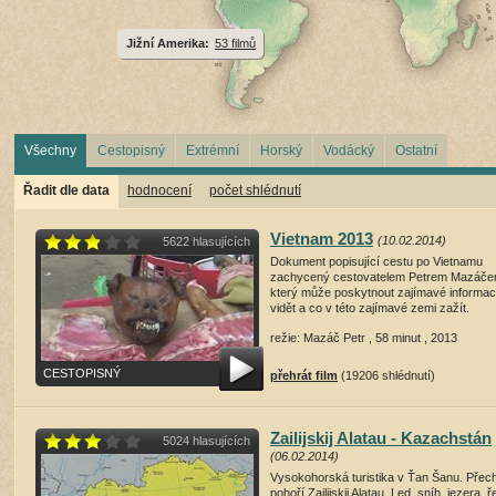
Jižní Amerika:
53 filmů
Všechny
Cestopisný
Extrémní
Horský
Vodácký
Ostatní
Řadit dle data
hodnocení
počet shlédnutí
Vietnam 2013
(10.02.2014)
5622 hlasujících
Dokument popisující cestu po Vietnamu
zachycený cestovatelem Petrem Mazáče
který může poskytnout zajímavé informa
vidět a co v této zajímavé zemi zažít.
režie: Mazáč Petr , 58 minut , 2013
CESTOPISNÝ
přehrát film
(19206 shlédnutí)
Zailijskij Alatau - Kazachstán
5024 hlasujících
(06.02.2014)
Vysokohorská turistika v Ťan Šanu. Přec
pohoří Zailijskij Alatau. Led, sníh, jezera, ř