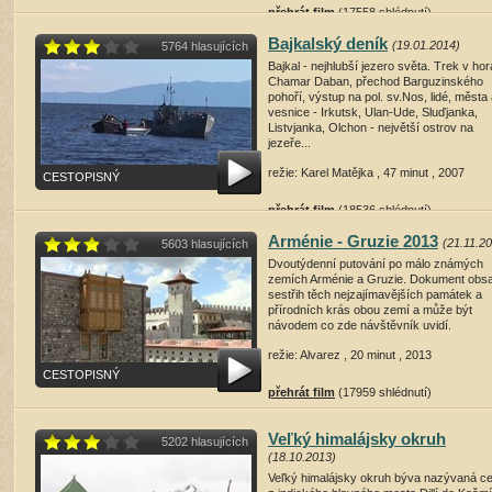
přehrát film
(17558 shlédnutí)
Bajkalský deník
(19.01.2014)
5764 hlasujících
Bajkal - nejhlubší jezero světa. Trek v ho
Chamar Daban, přechod Barguzinského
pohoří, výstup na pol. sv.Nos, lidé, města
vesnice - Irkutsk, Ulan-Ude, Sluďjanka,
Listvjanka, Olchon - největší ostrov na
jezeře...
režie: Karel Matějka , 47 minut , 2007
CESTOPISNÝ
přehrát film
(18536 shlédnutí)
Arménie - Gruzie 2013
(21.11.2
5603 hlasujících
Dvoutýdenní putování po málo známých
zemích Arménie a Gruzie. Dokument obs
sestřih těch nejzajímavějších památek a
přírodních krás obou zemí a může být
návodem co zde návštěvník uvidí.
režie: Alvarez , 20 minut , 2013
CESTOPISNÝ
přehrát film
(17959 shlédnutí)
Veľký himalájsky okruh
5202 hlasujících
(18.10.2013)
Veľký himalájsky okruh býva nazývaná c