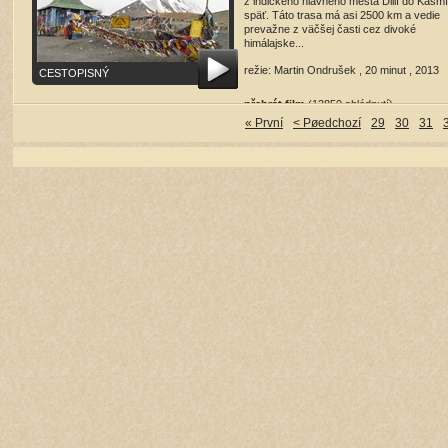
z indického hlavného mesta Dillí do Kašmí
späť. Táto trasa má asi 2500 km a vedie
prevažne z väčšej časti cez divoké
himálajske...
režie: Martin Ondrušek , 20 minut , 2013
CESTOPISNÝ
přehrát film
(13850 shlédnutí)
« První
< Pøedchozí
29
30
31