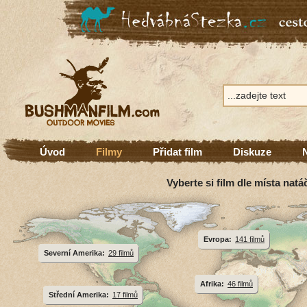
Úvod
Filmy
Přidat film
Diskuze
Vyberte si film dle místa natá
Evropa:
141 filmů
Severní Amerika:
29 filmů
Afrika:
46 filmů
Střední Amerika:
17 filmů