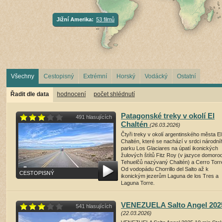
Jižní Amerika:
53 filmů
Všechny
Cestopisný
Extrémní
Horský
Vodácký
Ostatní
Řadit dle data
hodnocení
počet shlédnutí
Patagonské treky v okolí El
491 hlasujících
Chaltén
(26.03.2026)
Čtyři treky v okolí argentinského města El
Chaltén, které se nachází v srdci národní
parku Los Glaciares na úpatí ikonických
žulových štítů Fitz Roy (v jazyce domoro
Tehuelčů nazývaný Chaltén) a Cerro Torr
Od vodopádu Chorrillo del Salto až k
CESTOPISNÝ
ikonickým jezerům Laguna de los Tres a
Laguna Torre.
režie: Pavel Juračka , 15 minut , 2026
VENEZUELA Salto Angel 202
541 hlasujících
přehrát film
(22.03.2026)
(1355 shlédnutí)