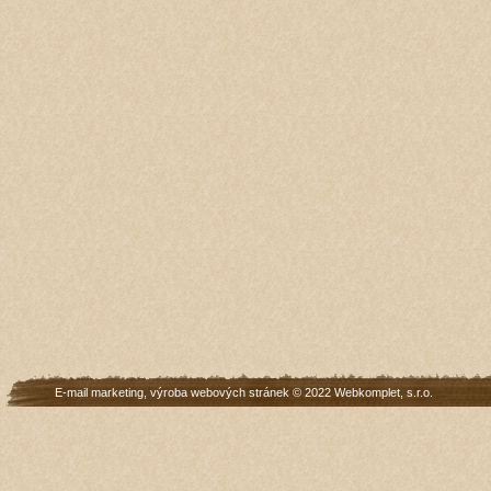
E-mail marketing
,
výroba webových stránek
© 2022
Webkomplet, s.r.o.