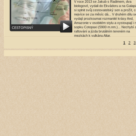
V roce 2013 se Jakub s Radimem, dva
biologové, vydali do Ekvádoru a na Galap
si splnit svůj cestovatelský sen a prožít, 
nejvíce se za měsíc dá... V druhém dílu s
vydají prozkoumat rozmanité krásy And,
Amazonie v osobitém stylu a vystoupají i 
sopku Cotopaxi (5900 m.nm.)... Nechybí a
CESTOPISNÝ
raftování a jízda brutálním tereném na
mezkách k vulkánu Altar.
1
2
3
režie: Jakub Gemperle , 68 minut , 2013
přehrát film
(8482 shlédnutí)