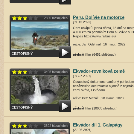
Peru, Bolívie na motorce
2850 hlasujících
(11.12.2022)
Osm chlápků, jedna dáma, 18 dní na moto
4 100 km za poznáním Peru a Bolívie s C
Rajbas https://www.rajbas.eu/
režie: Jan Odehnal , 16 minut , 2022
CESTOPISNÝ
přehrát film
(6451 shlédnutí)
Ekvador-rovniková země
3495 hlasujících
(11.07.2021)
Cestopisný dokument natočený pohledem
nezávislého cestovatele o jedné z nejkrás
zemí světa, Ekvádoru.
režie: Petr Mazáč , 28 minut , 2020
CESTOPISNÝ
přehrát film
(10083 shlédnutí)
Ekvádor díl 1. Galapágy
3392 hlasujících
(21.06.2021)