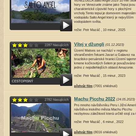
VENEZUELA Salto Angel 2025 10 min Stol
hory ve Venezuele známe jako Tepui jsou
charakterické cípovité hory s plochými
vrcholy.Tento tepui je domovem majestátn
vodopádu Salto Angel který je nejvyšším
vodopádem světa.
režie: Petr Mazáč , 10 minut , 2025
přehrát film
(1497 shlédnutí)
Vítej v džungli
(01.12.2023)
2287 hlasujících
Území Matses se nachází v regionu
ohraničeném řekami Javari a Galavez na
brazilsko-peruánské hranici.Území tajem
kmene kočkovitých šelem je považováno
jedno z nejodlehlejších oblastí Amazonie.
režie: Petr Mazáč , 15 minut , 2023
CESTOPISNÝ
přehrát film
(7001 shlédnutí)
Machu Picchu 2022
(24.05.2023)
2782 hlasujících
Pro mnoho návštěvníku Peru i Jižní Ameri
návštěva inského města Machu Picchu
nezbytnou záležitostí která určitě stojí za 
režie: Petr Mazáč , 6 minut , 2022
přehrát film
(8016 shlédnutí)