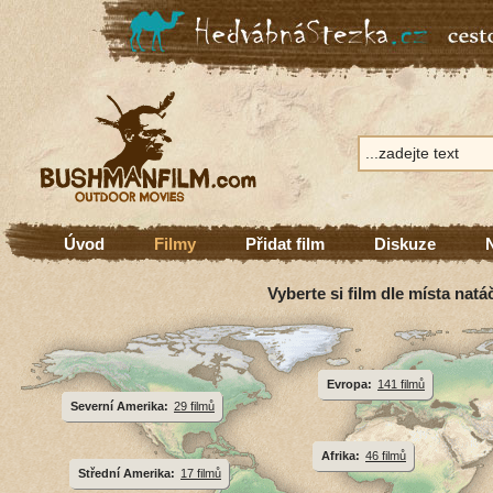
Úvod
Filmy
Přidat film
Diskuze
Vyberte si film dle místa natá
Evropa:
141 filmů
Severní Amerika:
29 filmů
Afrika:
46 filmů
Střední Amerika:
17 filmů