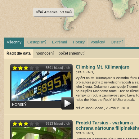
Jižní Amerika:
53 filmů
Všechny
Cestopisný
Extrémní
Horský
Vodácký
Ostatní
Řadit dle data
hodnocení
počet shlédnutí
Climbing Mt. Kilimanjaro
5591 hlasujících
(30.09.2011)
Vylézt na Mt. Kilimanjaro s vlastním tátou 
pro autora jedna z největších radostí a zá
jeho života. Dokument zachycuje 7 denní 
na Kili přes Machame route. Uvidíte různé
kempy, přírodu a zajímavosti jako Lava T
nebo the 'Kiss the Rock' či Uhuru peak.
HORSKÝ
režie: John Beede , 25 minut , 2010
přehrát film
(17637 shlédnutí)
Projekt Tarsius - výzkum a
5913 hlasujících
ochrana nártouna filipínskéh
(20.09.2011)