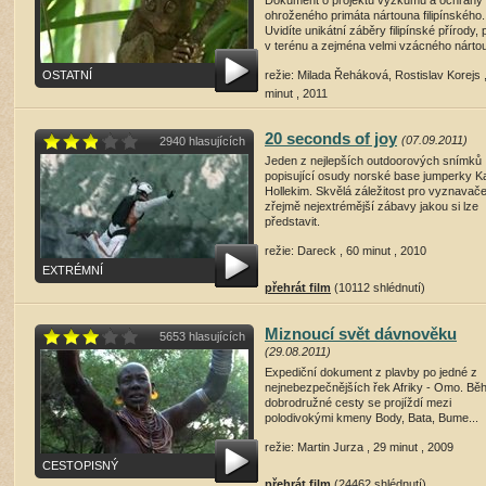
Dokument o projektu výzkumu a ochrany
ohroženého primáta nártouna filipínského.
Uvidíte unikátní záběry filipínské přírody, 
v terénu a zejména velmi vzácného nárto
OSTATNÍ
režie: Milada Řeháková, Rostislav Korejs 
minut , 2011
přehrát film
(15230 shlédnutí)
20 seconds of joy
(07.09.2011)
2940 hlasujících
Jeden z nejlepších outdoorových snímků
popisující osudy norské base jumperky K
Hollekim. Skvělá záležitost pro vyznavač
zřejmě nejextrémější zábavy jakou si lze
představit.
režie: Dareck , 60 minut , 2010
EXTRÉMNÍ
přehrát film
(10112 shlédnutí)
Miznoucí svět dávnověku
5653 hlasujících
(29.08.2011)
Expediční dokument z plavby po jedné z
nejnebezpečnějších řek Afriky - Omo. B
dobrodružné cesty se projíždí mezi
polodivokými kmeny Body, Bata, Bume...
režie: Martin Jurza , 29 minut , 2009
CESTOPISNÝ
přehrát film
(24462 shlédnutí)