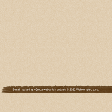
E-mail marketing
,
výroba webových stránek
© 2022
Webkomplet, s.r.o.