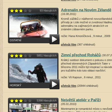
Adrenalin na Novém Zélandě
93 hlasujících
(16.08.2011)
Kromě zážitků z nádherné novozélandsk
přírody je i zde možné si zvednout hladinu
adrenalinu na zajímavých atrakcích ve
známém zábavném parku.
režie: Hana Kmoníčková , 9 minut , 2009
OSTATNÍ
přehrát film
(367 shlédnutí)
Zimní přechod Roháčů
(30.07.2
5851 hlasujících
Krátký outdoor dokument o pokusu o zimn
přechod slovenských Západních Tater v
březenu 2011 může být inspirací a návo
pro každého kdo tuto oblast navštíví.
režie: Vít Kapoun , 6 minut , 2011
HORSKÝ
přehrát film
(20944 shlédnutí)
Největší ateliér v Paříži
5398 hlasujících
(05.01.2010)
Montmartre je romantické místo s nevšed