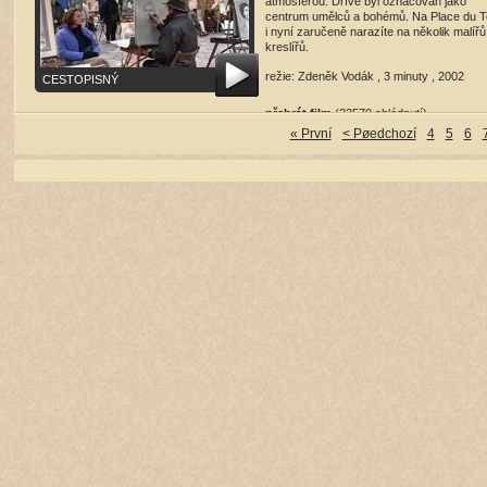
atmosférou. Dříve byl označován jako
centrum umělců a bohémů. Na Place du T
i nyní zaručeně narazíte na několik malířů
kreslířů.
režie: Zdeněk Vodák , 3 minuty , 2002
CESTOPISNÝ
přehrát film
(22570 shlédnutí)
« První
< Pøedchozí
4
5
6