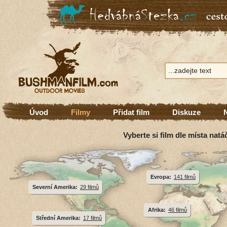
Úvod
Filmy
Přidat film
Diskuze
Vyberte si film dle místa natá
Evropa:
141 filmů
Severní Amerika:
29 filmů
Afrika:
46 filmů
Střední Amerika:
17 filmů