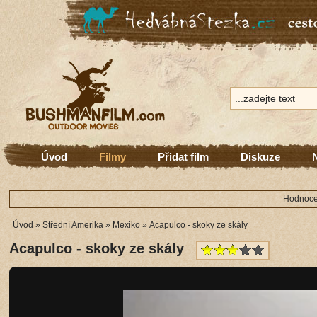
Úvod
Filmy
Přidat film
Diskuze
Hodnocen
Úvod
»
Střední Amerika
»
Mexiko
»
Acapulco - skoky ze skály
Acapulco - skoky ze skály