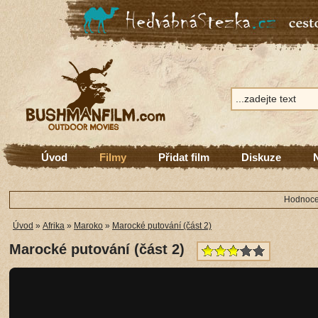
Úvod
Filmy
Přidat film
Diskuze
Hodnocen
Úvod
»
Afrika
»
Maroko
»
Marocké putování (část 2)
Marocké putování (část 2)