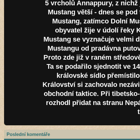
5 vrcholů Annappury, z nichž 
Mustang větší - dnes se pod
Mustang, zatímco Dolní Mus
obyvatel žije v údolí řeky 
Mustang se vyznačuje velmi 
Mustangu od pradávna putoval
Proto zde již v raném středov
Ta se podařilo sjednotit ve 14
královské sídlo přemístil
Království si zachovalo nezávis
obchodní taktice. Při tibetsk
rozhodl přidat na stranu Nepá
Poslední komentáře