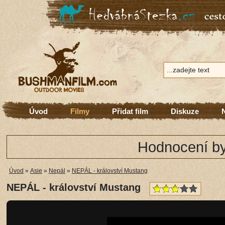
Úvod
Filmy
Přidat film
Diskuze
Hodnocení by
Úvod
»
Asie
»
Nepál
»
NEPÁL - království Mustang
NEPÁL - království Mustang