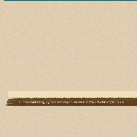
E-mail marketing
,
výroba webových stránek
© 2022
Webkomplet, s.r.o.