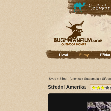
Úvod
Filmy
Přidat
Úvod
»
Střední Amerika
»
Guatemala
»
Středn
Střední Amerika