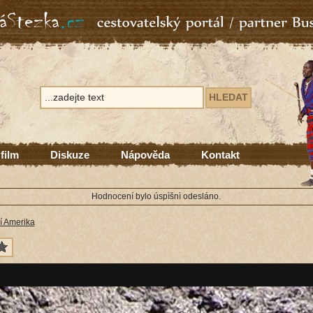
 film
Diskuze
Nápověda
Kontakt
Hodnocení bylo úspìšnì odesláno.
í Amerika