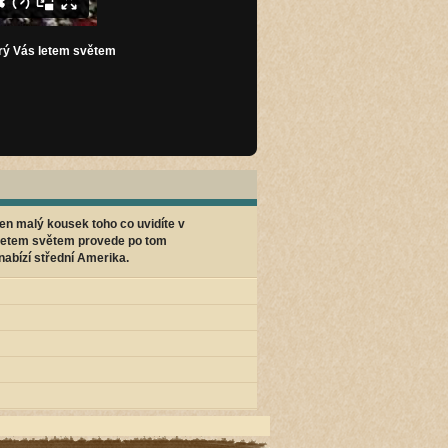
erý Vás letem světem
jen malý kousek toho co uvidíte v
letem světem provede po tom
nabízí střední Amerika.