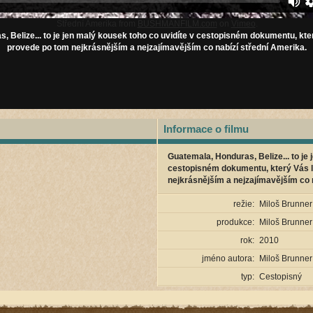
Střední Amerika from
BUSHMANFILM.com
on
Vimeo
.
, Belize... to je jen malý kousek toho co uvidíte v cestopisném dokumentu, kt
provede po tom nejkrásnějším a nejzajímavějším co nabízí střední Amerika.
Informace o filmu
Guatemala, Honduras, Belize... to je 
cestopisném dokumentu, který Vás 
nejkrásnějším a nejzajímavějším co 
režie:
Miloš Brunner
produkce:
Miloš Brunner
rok:
2010
jméno autora:
Miloš Brunner
typ:
Cestopisný