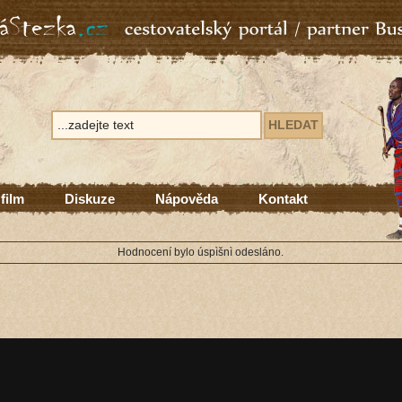
 film
Diskuze
Nápověda
Kontakt
Hodnocení bylo úspìšnì odesláno.