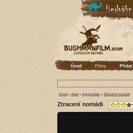
Úvod
Filmy
Přidat
Úvod
»
Asie
»
Kyrgyzstan
»
Ztracení nomádi
Ztracení nomádi