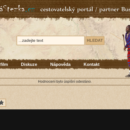
 film
Diskuze
Nápověda
Kontakt
Hodnocení bylo úspìšnì odesláno.