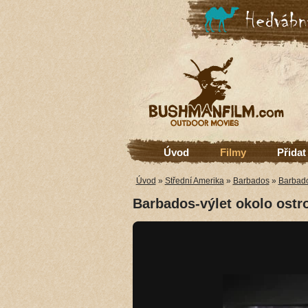
Úvod
Filmy
Přidat
Úvod
»
Střední Amerika
»
Barbados
»
Barbado
Barbados-výlet okolo ostr