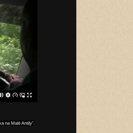
a na Malé Antily".