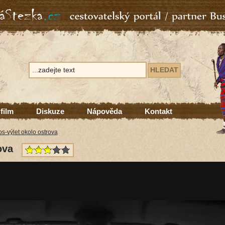
 film
Diskuze
Nápověda
Kontakt
s-výlet okolo ostrova
ova