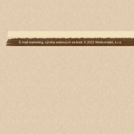
E-mail marketing
,
výroba webových stránek
© 2022
Webkomplet, s.r.o.