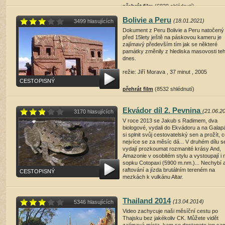
přehrát film
(6839 shlédnutí)
Bolivie a Peru
(18.01.2021)
3499 hlasujících
Dokument z Peru Bolivie a Peru natočený
před 15lety ještě na páskovou kameru je
zajímavý především tím jak se některé
památky změnily z hlediska masovosti te
dnes.
režie: Jiří Morava , 37 minut , 2005
CESTOPISNÝ
přehrát film
(8532 shlédnutí)
Ekvádor díl 2. Pevnina
(21.06.2
3170 hlasujících
V roce 2013 se Jakub s Radimem, dva
biologové, vydali do Ekvádoru a na Galap
si splnit svůj cestovatelský sen a prožít, 
nejvíce se za měsíc dá... V druhém dílu s
vydají prozkoumat rozmanité krásy And,
Amazonie v osobitém stylu a vystoupají i 
sopku Cotopaxi (5900 m.nm.)... Nechybí a
raftování a jízda brutálním tereném na
CESTOPISNÝ
mezkách k vulkánu Altar.
režie: Jakub Gemperle , 75 minut , 2013
Thailand 2014
(13.04.2014)
5346 hlasujících
přehrát film
(8203 shlédnutí)
Video zachycuje naši měsíční cestu po
Thajsku bez jakékoliv CK. Můžete vidět