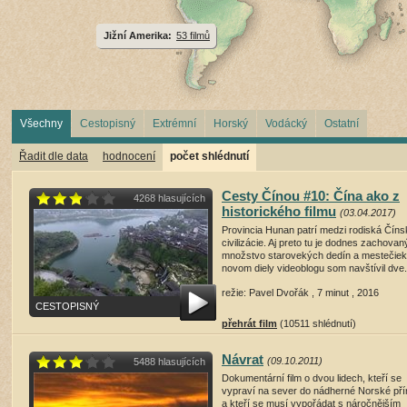
Jižní Amerika:
53 filmů
Všechny
Cestopisný
Extrémní
Horský
Vodácký
Ostatní
Řadit dle data
hodnocení
počet shlédnutí
Cesty Čínou #10: Čína ako z
4268 hlasujících
historického filmu
(03.04.2017)
Provincia Hunan patrí medzi rodiská Číns
civilizácie. Aj preto tu je dodnes zachova
množstvo starovekých dedín a mestečiek
novom diely videoblogu som navštívil dve.
režie: Pavel Dvořák , 7 minut , 2016
CESTOPISNÝ
přehrát film
(10511 shlédnutí)
Návrat
(09.10.2011)
5488 hlasujících
Dokumentární film o dvou lidech, kteří se
vypraví na sever do nádherné Norské pří
a kteří se musí vypořádat s náročnějším