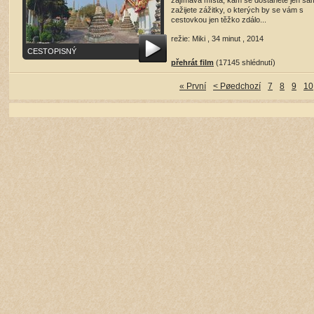
zajímavá místa, kam se dostanete jen sam
zažijete zážitky, o kterých by se vám s
cestovkou jen těžko zdálo...
režie: Miki , 34 minut , 2014
CESTOPISNÝ
přehrát film
(17145 shlédnutí)
« První
< Pøedchozí
7
8
9
10