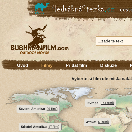
Úvod
Filmy
Přidat film
Diskuze
Vyberte si film dle místa natá
Evropa:
141 filmů
Severní Amerika:
29 filmů
Afrika:
46 filmů
Střední Amerika:
17 filmů