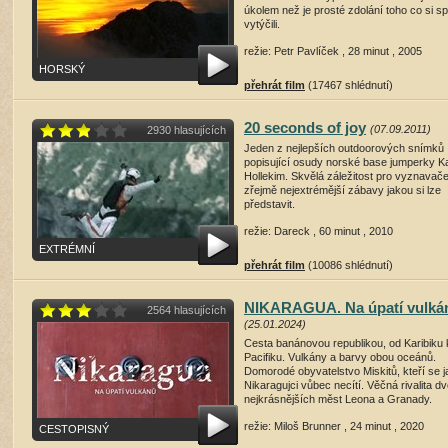
úkolem než je prosté zdolání toho co si sp
vytýčili.
režie: Petr Pavlíček , 28 minut , 2005
HORSKÝ
přehrát film
(17467 shlédnutí)
20 seconds of joy
(07.09.2011)
2930 hlasujících
Jeden z nejlepších outdoorových snímků
popisující osudy norské base jumperky K
Hollekim. Skvělá záležitost pro vyznavač
zřejmě nejextrémější zábavy jakou si lze
představit.
režie: Dareck , 60 minut , 2010
EXTRÉMNÍ
přehrát film
(10086 shlédnutí)
NIKARAGUA. Na úpatí vulká
2564 hlasujících
(25.01.2024)
Cesta banánovou republikou, od Karibiku 
Pacifiku. Vulkány a barvy obou oceánů.
Domorodé obyvatelstvo Miskitů, kteří se 
Nikaragujci vůbec necítí. Věčná rivalita d
nejkrásnějších měst Leona a Granady.
režie: Miloš Brunner , 24 minut , 2020
CESTOPISNÝ