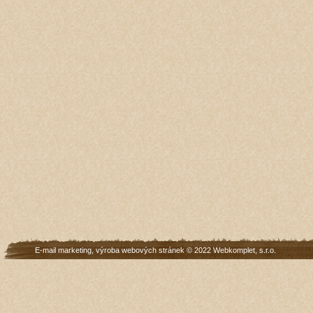
E-mail marketing
,
výroba webových stránek
© 2022
Webkomplet, s.r.o.