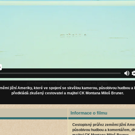
jižní Amerika from
BUSHMANFILM.com
on
Vimeo
.
měmi jižní Ameriky, které ve spojení se skvělou kamerou, působivou hudbou a
předkládá zkušený cestovatel a majitel CK Montana Miloš Bruner.
Informace o filmu
Cestopisný průřez zeměmi jižní Amer
působivou hudbou a komentářem, div