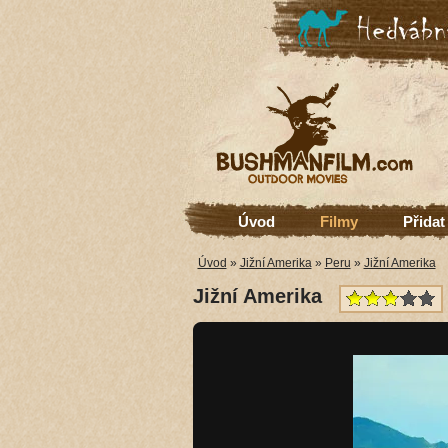
Úvod
Filmy
Přidat
Úvod
»
Jižní Amerika
»
Peru
»
Jižní Amerika
Jižní Amerika