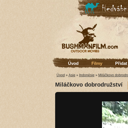
Úvod
Filmy
Přidat
Úvod
»
Asie
»
Indonésie
»
Miláčkovo dobrodru
Miláčkovo dobrodružství