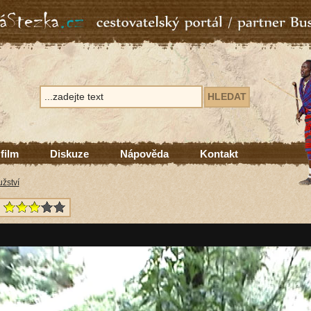
 film
Diskuze
Nápověda
Kontakt
žství