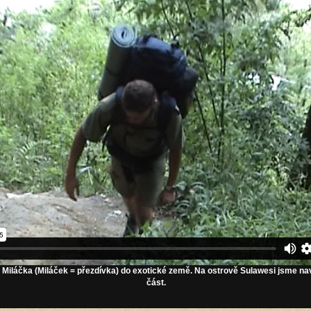
Miláčka (Miláček = přezdívka) do exotické země. Na ostrově Sulawesi jsme navšt
část.