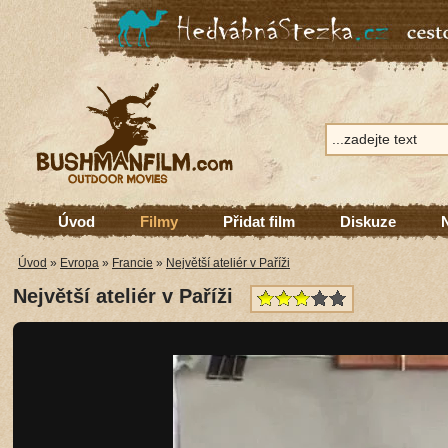
Úvod
Filmy
Přidat film
Diskuze
Úvod
»
Evropa
»
Francie
»
Největší ateliér v Paříži
Největší ateliér v Paříži