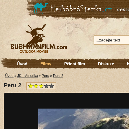
Úvod
Filmy
Přidat film
Diskuze
Úvod
»
Jižní Amerika
»
Peru
»
Peru 2
Peru 2