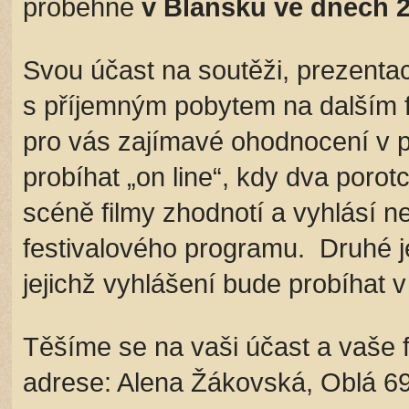
proběhne
v Blansku ve dnech 2
Svou účast na soutěži, prezentac
s příjemným pobytem na dalším 
pro vás zajímavé ohodnocení v 
probíhat „on line“, kdy dva porot
scéně filmy zhodnotí a vyhlásí ne
festivalového programu. Druhé je 
jejichž vyhlášení bude probíhat v
Těšíme se na vaši účast a vaše
adrese: Alena Žákovská, Oblá 6