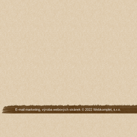
E-mail marketing
,
výroba webových stránek
© 2022
Webkomplet, s.r.o.