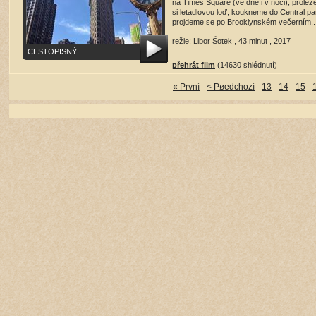
na Times Square (ve dne i v noci), prole
si letadlovou loď, koukneme do Central pa
projdeme se po Brooklynském večerním..
režie: Libor Šotek , 43 minut , 2017
CESTOPISNÝ
přehrát film
(14630 shlédnutí)
« První
< Pøedchozí
13
14
15