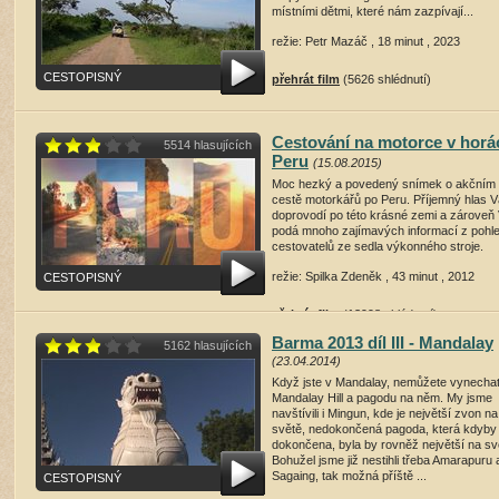
místními dětmi, které nám zazpívají...
režie: Petr Mazáč , 18 minut , 2023
CESTOPISNÝ
přehrát film
(5626 shlédnutí)
Cestování na motorce v horá
5514 hlasujících
Peru
(15.08.2015)
Moc hezký a povedený snímek o akčním
cestě motorkářů po Peru. Příjemný hlas 
doprovodí po této krásné zemi a zárove
podá mnoho zajímavých informací z pohl
cestovatelů ze sedla výkonného stroje.
režie: Spilka Zdeněk , 43 minut , 2012
CESTOPISNÝ
přehrát film
(13998 shlédnutí)
Barma 2013 díl III - Mandalay
5162 hlasujících
(23.04.2014)
Když jste v Mandalay, nemůžete vynecha
Mandalay Hill a pagodu na něm. My jsme
navštívili i Mingun, kde je největší zvon na
světě, nedokončená pagoda, která kdyby
dokončena, byla by rovněž největší na sv
Bohužel jsme již nestihli třeba Amarapuru 
Sagaing, tak možná příště ...
CESTOPISNÝ