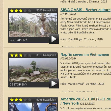
režie: Hrabě Jaroslav , 23 minut , 2013
SIWA OASIS - Berber culture
přehrát film
(14635 shlédnutí)
5025 hlasujících
(24.07.2016)
Perfektně zpracovaný dokument z exotic
oázy Siwa od dobrodruha a kameramana
Pavla Klegy. Film, který rozhodně stojí za 
vidět a jenž vám ukáže Pavlovo dobrodru
v této odlehlé končině světa.
režie: Pavel Klega , 20 minut , 2016
CESTOPISNÝ
přehrát film
(15558 shlédnutí)
Napříč severním Vietnamem
3910 hlasujících
(03.05.2018)
V květnu 2018 jsme vyrazili do severního
Vietnamu. Kromě klasického cestování j
měli v plánu zdolat i extrémní severní okr
Ha Giang na zapůjčeném poloautomatick
skútru. Tento...
režie: Marek Rybář , 19 minut , 2018
CESTOPISNÝ
přehrát film
(10180 shlédnutí)
Amerika 2017 - 3. díl (7.- 9. d
5095 hlasujících
/ New York
(21.12.2017)
V 3. dílu se projdeme New Yorkem, zasta