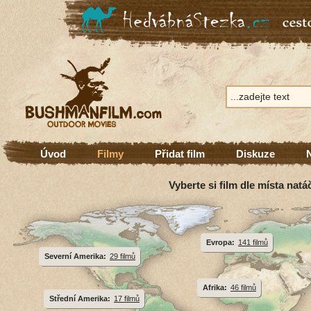
Úvod
Filmy
Přidat film
Diskuze
Vyberte si film dle místa natá
Evropa:
141 filmů
Severní Amerika:
29 filmů
Afrika:
46 filmů
Střední Amerika:
17 filmů