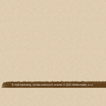
E-mail marketing
,
výroba webových stránek
© 2022
Webkomplet, s.r.o.