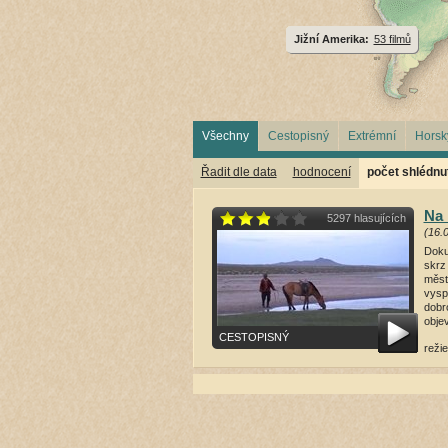
Jižní Amerika:
53 filmů
Všechny
Cestopisný
Extrémní
Horsk
Řadit dle data
hodnocení
počet shlédnut
Na 
5297 hlasujících
(16.
Doku
skrz
měst
vysp
dobr
obje
CESTOPISNÝ
režie
přeh