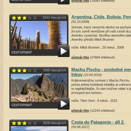
přehrát film
(10083 shlédnutí)
Argentina, Chile, Bolivia, Per
6241 hlasujících
(01.10.2009)
Snímek, který nenechá nikoho na pochyb
že tyto země nemůžete při vaší cestě do j
Ameriky vynechat. Skvělou atmosféru lat
Ameriky přináší Miloš Brunner.
režie: Miloš Brunner , 20 minut , 2009
CESTOPISNÝ
přehrát film
(27669 shlédnutí)
Machu Picchu - posledné me
4365 hlasujících
Inkov
(23.04.2019)
Krátkometrážny snímok z Machu Picchu,
počas jednej hudobnej skladby je zobraz
to najdoležitejšie, čo tam možme vidieť a j
prístupné pre turistov..
režie: Tibor Imre , 8 minut , 2015
CESTOPISNÝ
přehrát film
(12243 shlédnutí)
Cesta do Patagonie - díl 2.
4638 hlasujících
(03.06.2017)