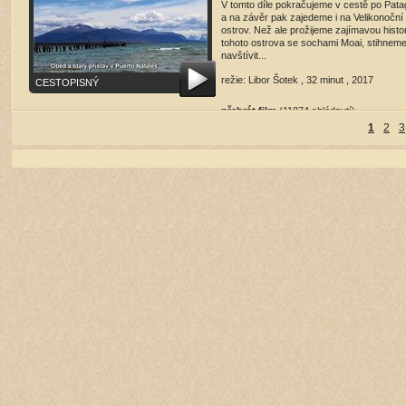
V tomto díle pokračujeme v cestě po Pata
a na závěr pak zajedeme i na Velikonoční
ostrov. Než ale prožijeme zajímavou histor
tohoto ostrova se sochami Moai, stihnem
navštívit...
režie: Libor Šotek , 32 minut , 2017
CESTOPISNÝ
přehrát film
(11874 shlédnutí)
1
2
3