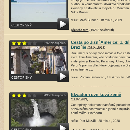
ve spojení se skvělou kamerou, působivo
hudbou a komentářem, divákovi předklád
zkušený cestovatel a majitel CK Montana
Miloš Bruner.
režie: Miloš Bunner , 18 minut , 2009
CESTOPISNÝ
přehrát film
(19218 shlédnutí)
Cesta po Jižní Americe: 1. díl
6292 hlasujících
Brazílie
(25.04.2013)
Dokument s prvky road movie a to o cest
skrz Jižní Ameriku, kde postupně navštív
státy, jako je Brasilie, Paraguay, Chile, Boli
Peru. V prvním díle, který pojednává o Bras
se ocitneme v...
režie: Roman Berkovec , 1 h 4 minuty , 2
CESTOPISNÝ
přehrát film
(23758 shlédnutí)
Ekvador-rovniková země
3495 hlasujících
(11.07.2021)
Cestopisný dokument natočený pohledem
nezávislého cestovatele o jedné z nejkrás
zemí světa, Ekvádoru.
režie: Petr Mazáč , 28 minut , 2020
CESTOPISNÝ