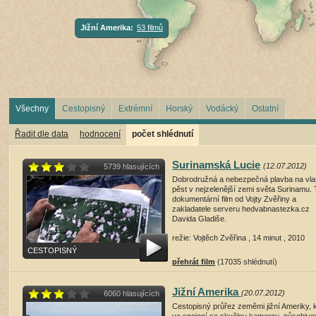
Jižní Amerika:
53 filmů
Všechny
Cestopisný
Extrémní
Horský
Vodácký
Ostatní
Řadit dle data
hodnocení
počet shlédnutí
Surinamská Lucie
(12.07.2012)
5739 hlasujících
Dobrodružná a nebezpečná plavba na vla
pěst v nejzelenější zemi světa Surinamu. 
dokumentární film od Vojty Zvěřiny a
zakladatele serveru hedvabnastezka.cz
Davida Gladiše.
režie: Vojtěch Zvěřina , 14 minut , 2010
CESTOPISNÝ
přehrát film
(17035 shlédnutí)
Jižní Amerika
(20.07.2012)
6060 hlasujících
Cestopisný průřez zeměmi jižní Ameriky, 