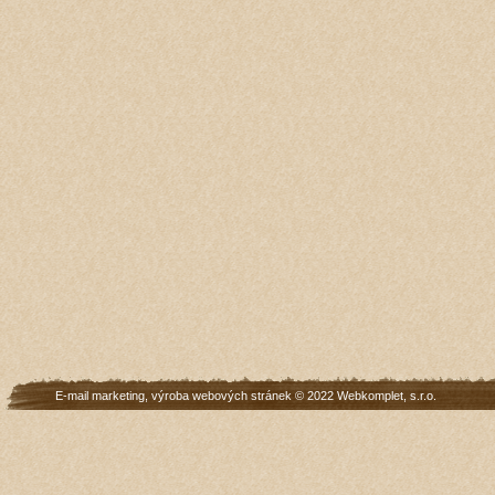
E-mail marketing
,
výroba webových stránek
© 2022
Webkomplet, s.r.o.