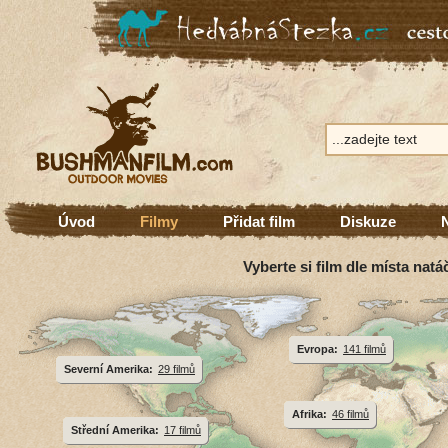
Úvod
Filmy
Přidat film
Diskuze
Vyberte si film dle místa natá
Evropa:
141 filmů
Severní Amerika:
29 filmů
Afrika:
46 filmů
Střední Amerika:
17 filmů