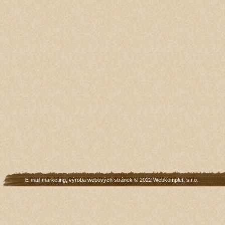
E-mail marketing
,
výroba webových stránek
© 2022
Webkomplet, s.r.o.