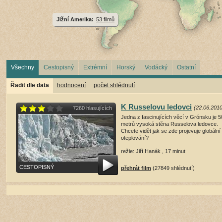
Jižní Amerika:
53 filmů
Všechny
Cestopisný
Extrémní
Horský
Vodácký
Ostatní
Řadit dle data
hodnocení
počet shlédnutí
K Russelovu ledovci
(22.06.2010
7260 hlasujících
Jedna z fascinujících věcí v Grónsku je 5
metrů vysoká stěna Russelova ledovce.
Chcete vidět jak se zde projevuje globální
oteplování?
režie: Jiří Hanák , 17 minut
CESTOPISNÝ
přehrát film
(27849 shlédnutí)