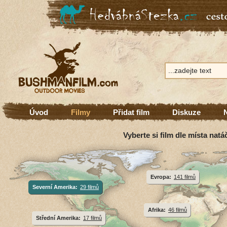
Úvod
Filmy
Přidat film
Diskuze
Vyberte si film dle místa natá
Evropa:
141 filmů
Severní Amerika:
29 filmů
Afrika:
46 filmů
Střední Amerika:
17 filmů