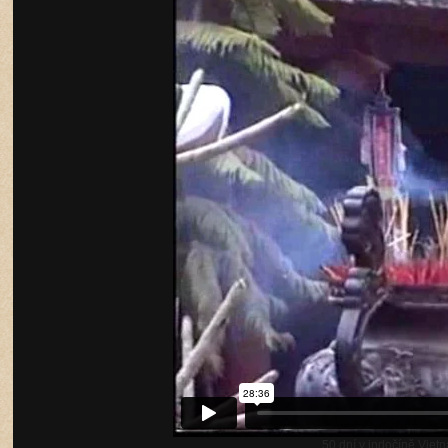
50 dní v indočíně Viet