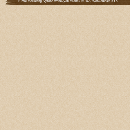
E-mail marketing
,
výroba webových stránek
© 2022
Webkomplet, s.r.o.