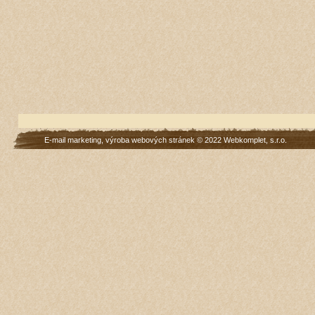
E-mail marketing
,
výroba webových stránek
© 2022
Webkomplet, s.r.o.