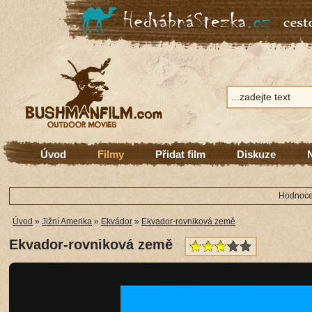
Úvod
Filmy
Přidat film
Diskuze
Hodnocen
Úvod
»
Jižní Amerika
»
Ekvádor
»
Ekvador-rovniková země
Ekvador-rovniková země