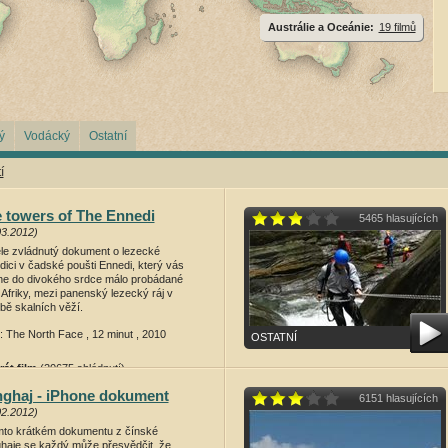
Austrálie a Oceánie:
19 filmů
ý
Vodácký
Ostatní
í
 towers of The Ennedi
5465 hlasujících
03.2012)
le zvládnutý dokument o lezecké
dici v čadské poušti Ennedi, který vás
ne do divokého srdce málo probádané
 Afriky, mezi panenský lezecký ráj v
bě skalních věží.
: The North Face , 12 minut , 2010
OSTATNÍ
rát film
(20675 shlédnutí)
ghaj - iPhone dokument
6151 hlasujících
02.2012)
mto krátkém dokumentu z čínské
haje se každý může přesvědčit, že