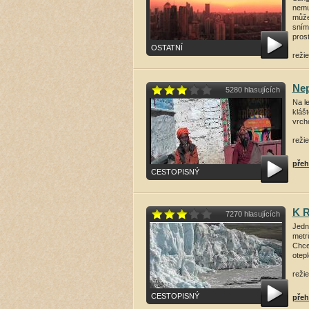
nemu
může
sníme
prost
OSTATNÍ
režie
přeh
Nep
5280 hlasujících
Na l
klášt
vrch
režie
přeh
CESTOPISNÝ
K R
7270 hlasujících
Jedn
metr
Chcet
otep
režie
CESTOPISNÝ
přeh