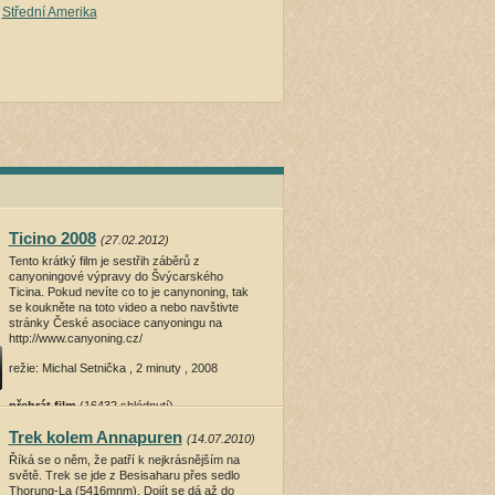
Střední Amerika
Ticino 2008
(27.02.2012)
Tento krátký film je sestřih záběrů z
canyoningové výpravy do Švýcarského
Ticina. Pokud nevíte co to je canynoning, tak
se koukněte na toto video a nebo navštivte
stránky České asociace canyoningu na
http://www.canyoning.cz/
režie: Michal Setnička , 2 minuty , 2008
přehrát film
(16432 shlédnutí)
Trek kolem Annapuren
(14.07.2010)
Říká se o něm, že patří k nejkrásnějším na
světě. Trek se jde z Besisaharu přes sedlo
Thorung-La (5416mnm). Dojít se dá až do