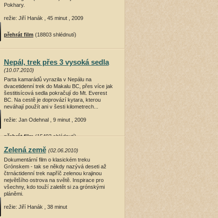
Pokhary.
režie: Jiří Hanák , 45 minut , 2009
přehrát film
(18803 shlédnutí)
Nepál, trek přes 3 vysoká sedla
(10.07.2010)
Parta kamarádů vyrazila v Nepálu na
dvacetidenní trek do Makalu BC, přes více jak
šestitisícová sedla pokračují do Mt. Everest
BC. Na cestě je doprovází kytara, kterou
neváhají použít ani v šesti kilometrech...
režie: Jan Odehnal , 9 minut , 2009
přehrát film
(15493 shlédnutí)
Zelená země
(02.06.2010)
Dokumentární film o klasickém treku
Grónskem - tak se někdy nazývá deseti až
čtrnáctidenní trek napříč zelenou krajinou
největšího ostrova na světě. Inspirace pro
všechny, kdo touží zaletět si za grónskými
pláněmi.
režie: Jiří Hanák , 38 minut