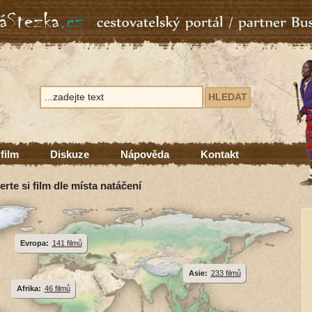
 film
Diskuze
Nápověda
Kontakt
erte si film dle místa natáčení
Evropa:
141 filmů
Asie:
233 filmů
Afrika:
46 filmů