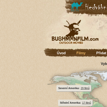
Úvod
Filmy
Přidat
Vyb
Severní Amerika:
29 filmů
Střední Amerika:
17 filmů