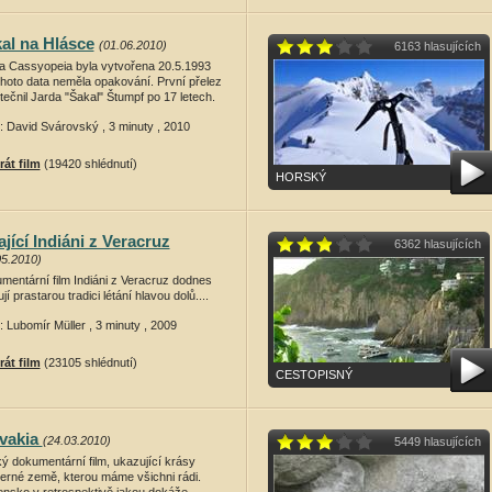
al na Hlásce
(01.06.2010)
6163 hlasujících
a Cassyopeia byla vytvořena 20.5.1993
ohoto data neměla opakování. První přelez
ečnil Jarda "Šakal" Štumpf po 17 letech.
e: David Svárovský , 3 minuty , 2010
rát film
(19420 shlédnutí)
HORSKÝ
ající Indiáni z Veracruz
6362 hlasujících
05.2010)
mentární film Indiáni z Veracruz dodnes
jí prastarou tradici létání hlavou dolů....
: Lubomír Müller , 3 minuty , 2009
rát film
(23105 shlédnutí)
CESTOPISNÝ
vakia
(24.03.2010)
5449 hlasujících
ký dokumentární film, ukazující krásy
erné země, kterou máme všichni rádi.