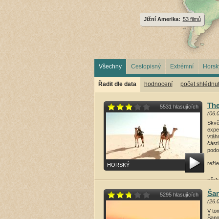
Jižní Amerika:
53 filmů
Všechny
Cestopisný
Extrémní
Horsk
Řadit dle data
hodnocení
počet shlédnut
The
5531 hlasujících
(06.
Skvě
expe
vtáh
části
podo
režie
HORSKÝ
přeh
Šan
5295 hlasujících
(26.
V to
Šang