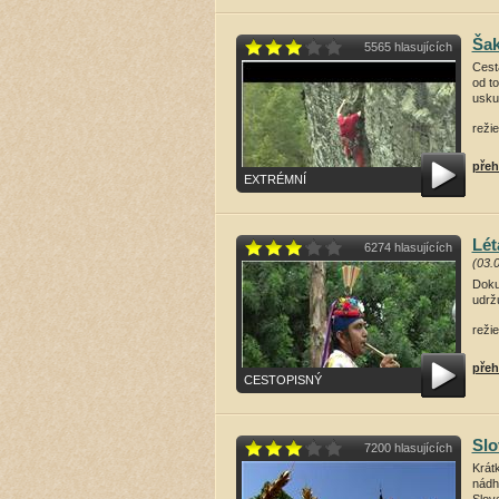
Šak
5565 hlasujících
Cest
od t
uskut
reži
přeh
EXTRÉMNÍ
Lét
6274 hlasujících
(03.
Doku
udržu
režie
přeh
CESTOPISNÝ
Slo
7200 hlasujících
Krát
nádh