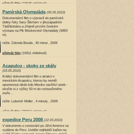
přehrát film
(22645 shlédnutí)
Pamírská Olympiáda
(05.05.2010)
Dokumentární film o výpravě do pamírské
doliny řeky Sary-Šitcharv v jihozápadním
Tádžikistánu a zřejmě prvním českém
výstupu na Pik Moskevské Olympiády (5883
m).
režie: Zdenda Bouda , 40 minut , 2009
přehrát film
(16911 shlédnutí)
Acapulco - skoky ze skály
(03.05.2010)
Krátký dokumentární film o atrakci v
mexickém Acapulcu, kterou by neměl
opomenout nikdo kdo Mexiko navštíví aneb -
skočte si z výšky 50 m do rozbouřeného
moře...
režie: Lubomír Müller , 4 minuty , 2009
přehrát film
(28264 shlédnutí)
expedice Peru 2008
(22.03.2010)
V dokumentu o cestování po Jižní Americe se
vydáme do Peru. Uvidíte nejhlubší kaňon na