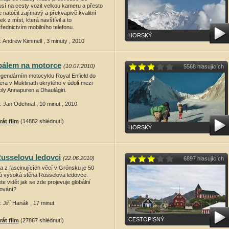
sí na cesty vozit velkou kameru a přesto
 natočit zajímavý a překvapivě kvalitní
k z míst, která navštívil a to
řednictvím mobilního telefonu.
HORSKÝ
: Andrew Kimmell , 3 minuty , 2010
rát film
(15201 shlédnutí)
álem na motorce
(10.07.2010)
5568 hlasujících
egendárním motocyklu Royal Enfield do
era v Muktinath ukrytého v údolí mezi
oly Annapuren a Dhaulágiri.
: Jan Odehnal , 10 minut , 2010
rát film
(14882 shlédnutí)
HORSKÝ
usselovu ledovci
(22.06.2010)
6897 hlasujících
a z fascinujících věcí v Grónsku je 50
ů vysoká stěna Russelova ledovce.
e vidět jak se zde projevuje globální
lování?
: Jiří Hanák , 17 minut
CESTOPISNÝ
rát film
(27867 shlédnutí)