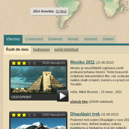
Jižní Amerika:
53 filmů
Všechny
Cestopisný
Extrémní
Horský
Vodácký
Ostatní
Řadit dle data
hodnocení
počet shlédnutí
Mexiko 2011
(21.08.2012)
5638 hlasujících
Mexiko je neuvěřitelně zajímavá země
protkaná bohatou historií. Tento bravurně
zvládnutý dokumentární film, vás zcela jis
naláká sbalit si batoh, kameru a vyrazit s
Yucatán.
režie: Miloš Brunner , 13 minut , 2011
CESTOPISNÝ
přehrát film
(20439 shlédnutí)
Dhaulágiri trek
(11.08.2012)
5360 hlasujících
Podzimní trek kolem Dhaulágiri v roce 201
vysoké hory, deštné pralesy, kultura
buddhismu a hinduismu to je ten nejlepší