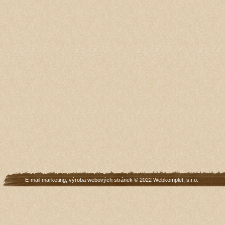
E-mail marketing
,
výroba webových stránek
© 2022
Webkomplet, s.r.o.