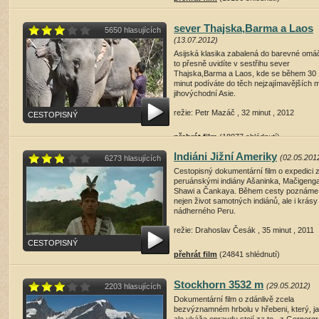
sever Thajska,Barma a Laos
5650 hlasujících
(13.07.2012)
Asijská klasika zabalená do barevné omá
to přesně uvidíte v sestřihu sever
Thajska,Barma a Laos, kde se během 30
minut podíváte do těch nejzajímavějších m
jihovýchodní Asie.
režie: Petr Mazáč , 32 minut , 2012
CESTOPISNÝ
přehrát film
(18077 shlédnutí)
Indiáni Jižní Ameriky
(02.05.201
6273 hlasujících
Cestopisný dokumentární film o expedici 
peruánskými indiány Ašaninka, Mačigenga
Shawi a Čankaya. Během cesty poznáme
nejen život samotných indiánů, ale i krásy
nádherného Peru.
režie: Drahoslav Česák , 35 minut , 2011
CESTOPISNÝ
přehrát film
(24841 shlédnutí)
Stockhorn 3532 m
(29.05.2012)
2203 hlasujících
Dokumentární film o zdánlivě zcela
bezvýznamném hrbolu v hřebeni, který, j