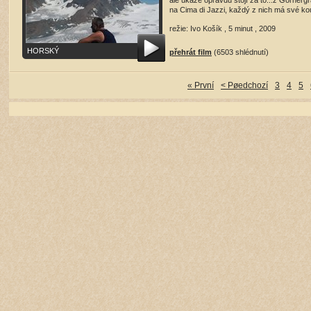
ale ukáže opravdu stojí za to...z Gornergr
na Cima di Jazzi, každý z nich má své ko
režie: Ivo Košík , 5 minut , 2009
HORSKÝ
přehrát film
(6503 shlédnutí)
« První
< Pøedchozí
3
4
5