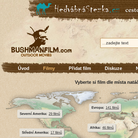
Úvod
Filmy
Přidat film
Diskuze
Vyberte si film dle místa natá
Evropa:
141 filmů
Severní Amerika:
29 filmů
Afrika:
46 filmů
Střední Amerika:
17 filmů