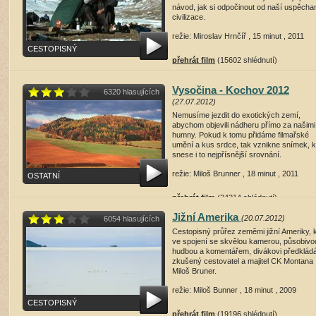
návod, jak si odpočinout od naší uspěcha
civilizace.
režie: Miroslav Hrnčíř , 15 minut , 2011
CESTOPISNÝ
přehrát film
(15602 shlédnutí)
Vysočina - Kochov 2012
6320 hlasujících
(27.07.2012)
Nemusíme jezdit do exotických zemí,
abychom objevili nádheru přímo za našimi
humny. Pokud k tomu přidáme filmařské
umění a kus srdce, tak vznikne snímek, k
snese i to nejpřísnější srovnání.
režie: Miloš Brunner , 18 minut , 2011
OSTATNÍ
přehrát film
(24214 shlédnutí)
Jižní Amerika
(20.07.2012)
6054 hlasujících
Cestopisný průřez zeměmi jižní Ameriky, 
ve spojení se skvělou kamerou, působivo
hudbou a komentářem, divákovi předklád
zkušený cestovatel a majitel CK Montana
Miloš Bruner.
režie: Miloš Bunner , 18 minut , 2009
CESTOPISNÝ
přehrát film
(19196 shlédnutí)