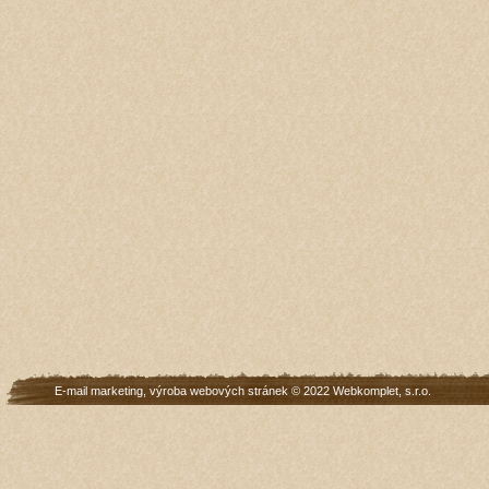
E-mail marketing
,
výroba webových stránek
© 2022
Webkomplet, s.r.o.