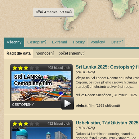
Jižní Amerika:
53 filmů
Všechny
Cestopisný
Extrémní
Horský
Vodácký
Ostatní
Řadit dle data
hodnocení
počet shlédnutí
Srí Lanka 2025: Cestopisný f
408 hlasujících
(24.04.2026)
Vítejte na Srí Lance! Nechte se unést krá
Cejlonu, ostrova plného čajových plantáží
starobylých chrámů a divoké přírody...
režie: Radek Suchánek , 31 minut , 2025
CESTOPISNÝ
přehrát film
(1363 shlédnutí)
Uzbekistán, Tádžikistán 2025
432 hlasujících
(18.04.2026)
Dokonalá kombinace exotiky, historie a
dobrodružství Cesta Uzbekistánem - od