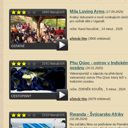
režie: Pavel Juračka , 27 , 2026
Mila Loving Arms
(17.09.2025)
1684 hlasujících
přehrát film
(1536 shlédnutí)
Krátký dokument o nově vznikajícím útoči
pro osiřelé děti v Ugandě.
režie: Karel Nováček , 14 minut , 2025
přehrát film
(3900 shlédnutí)
OSTATNÍ
Phu Qúoc - ostrov v Indické
2141 hlasujících
oceánu
(20.01.2025)
Videoreportáž o zájezdu na překrásný
vietnamský ostrov Phu Qúoc který leží v
Indickém oceánu.
režie: ZDENĚK KOUŘIL , 5 minut , 2024
CESTOPISNÝ
přehrát film
(5678 shlédnutí)
Rwanda - Švýcarsko Afriky
2153 hlasujících
(02.08.2024)
Na začátku filmu se podíváme do Památní