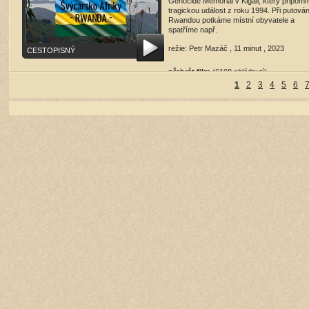
Genocide Memorial v Kigali, který připomí
tragickou událost z roku 1994. Při putován
Rwandou potkáme místní obyvatele a
spatříme např.
režie: Petr Mazáč , 11 minut , 2023
CESTOPISNÝ
přehrát film
(6198 shlédnutí)
1
2
3
4
5
6