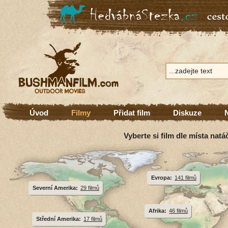
Úvod
Filmy
Přidat film
Diskuze
Vyberte si film dle místa natá
Evropa:
141 filmů
Severní Amerika:
29 filmů
Afrika:
46 filmů
Střední Amerika:
17 filmů