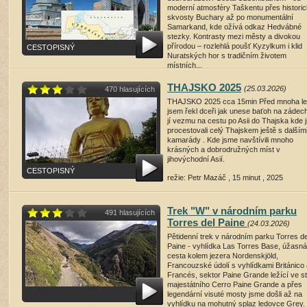
moderní atmosféry Taškentu přes histori
skvosty Buchary až po monumentální
Samarkand, kde ožívá odkaz Hedvábné
stezky. Kontrasty mezi městy a divokou
přírodou – rozlehlá poušť Kyzylkum i klid
CESTOPISNÝ
Nuratských hor s tradičním životem
místních...
režie: Petra Fojtíková , 35 minut , 2025
THAJSKO 2025
(25.03.2026)
470 hlasujících
THAJSKO 2025 cca 15min Před mnoha le
přehrát film
(1209 shlédnutí)
jsem řekl dceři jak unese baťoh na zádec
jí vezmu na cestu po Asii do Thajska kde 
procestovali celý Thajskem ještě s dalším
kamarády . Kde jsme navštívili mnoho
krásných a dobrodružných míst v
jihovýchodní Asií.
CESTOPISNÝ
režie: Petr Mazáč , 15 minut , 2025
přehrát film
(1329 shlédnutí)
Trek "W" v národním parku
491 hlasujících
Torres del Paine
(24.03.2026)
Pětidenní trek v národním parku Torres de
Paine - vyhlídka Las Torres Base, úžasná
cesta kolem jezera Nordenskjöld,
Francouzské údolí s vyhlídkami Británico
Francés, sektor Paine Grande ležící ve s
majestátního Cerro Paine Grande a přes
legendární visuté mosty jsme došli až na
vyhlídku na mohutný splaz ledovce Grey.