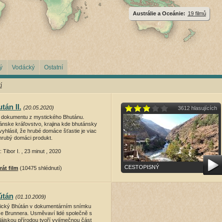
Austrálie a Oceánie:
19 filmů
ý
Vodácký
Ostatní
í
tán II.
(20.05.2020)
3612 hlasujících
íl dokumentu z mystického Bhutánu.
ánske kráľovstvo, krajina kde bhutánsky
vyhlásil, že hrubé domáce šťastie je viac
hrubý domáci produkt.
: Tibor I. , 23 minut , 2020
CESTOPISNÝ
rát film
(10475 shlédnutí)
útán
(01.10.2009)
ický Bhútán v dokumentárním snímku
še Brunnera. Usměvaví lidé společně s
lájskou přírodou tvoří vyjímečnou část