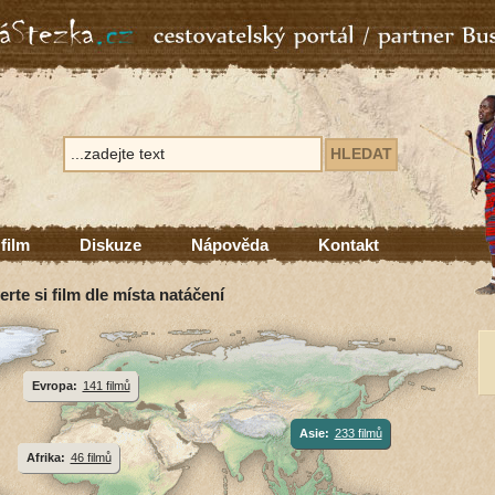
 film
Diskuze
Nápověda
Kontakt
erte si film dle místa natáčení
Evropa:
141 filmů
Asie:
233 filmů
Afrika:
46 filmů