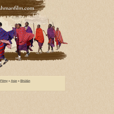
Filmy
»
Asie
»
Bhútán