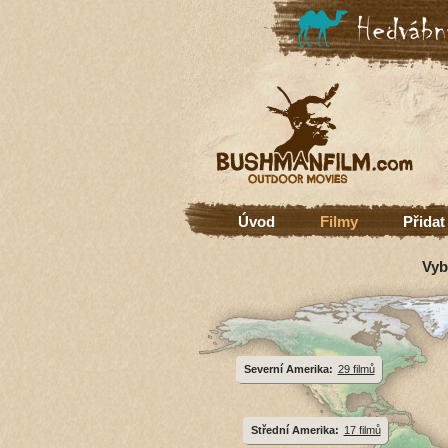
Úvod
Filmy
Přidat
Vyb
Severní Amerika:
29 filmů
Střední Amerika:
17 filmů