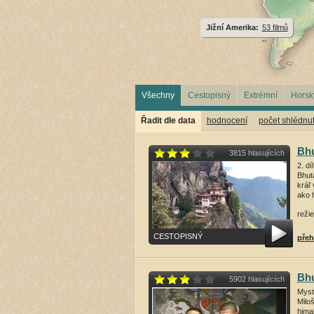
Jižní Amerika:
53 filmů
Všechny
Cestopisný
Extrémní
Horsk
Řadit dle data
hodnocení
počet shlédnut
Bhu
3815 hlasujících
2. d
Bhut
kráľ 
ako 
režie
CESTOPISNÝ
přeh
Bh
5902 hlasujících
Myst
Milo
hima