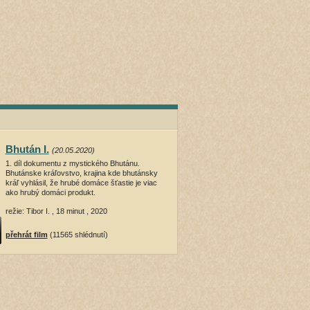
Bhután I.
(20.05.2020)
1. díl dokumentu z mystického Bhutánu.
Bhutánske kráľovstvo, krajina kde bhutánsky
kráľ vyhlásil, že hrubé domáce šťastie je viac
ako hrubý domáci produkt.
režie: Tibor I. , 18 minut , 2020
přehrát film
(11565 shlédnutí)