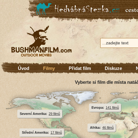
Úvod
Filmy
Přidat film
Diskuze
Vyberte si film dle místa natá
Evropa:
141 filmů
Severní Amerika:
29 filmů
Afrika:
46 filmů
Střední Amerika:
17 filmů