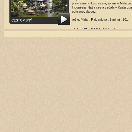
prekrásneho kútu sveta, akým je Malajzia
Indonézia. Naša cesta začala v Kuala Lu
pokračovala cez...
režie: Miriam Rajcaniova , 9 minut , 2014
CESTOPISNÝ
přehrát film
(16112 shlédnutí)