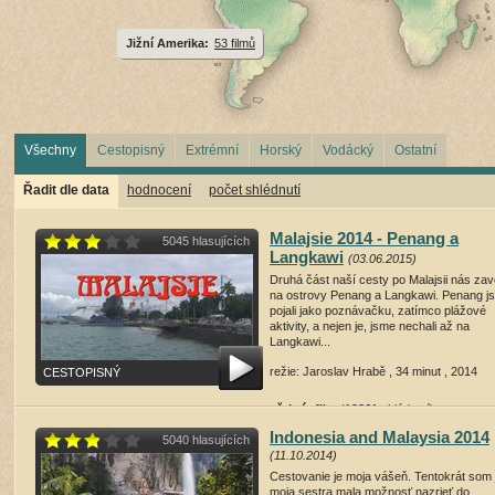
Jižní Amerika:
53 filmů
Všechny
Cestopisný
Extrémní
Horský
Vodácký
Ostatní
Řadit dle data
hodnocení
počet shlédnutí
Malajsie 2014 - Penang a
5045 hlasujících
Langkawi
(03.06.2015)
Druhá část naší cesty po Malajsii nás zav
na ostrovy Penang a Langkawi. Penang j
pojali jako poznávačku, zatímco plážové
aktivity, a nejen je, jsme nechali až na
Langkawi...
režie: Jaroslav Hrabě , 34 minut , 2014
CESTOPISNÝ
přehrát film
(13261 shlédnutí)
Indonesia and Malaysia 2014
5040 hlasujících
(11.10.2014)
Cestovanie je moja vášeň. Tentokrát som 
moja sestra mala možnosť nazrieť do