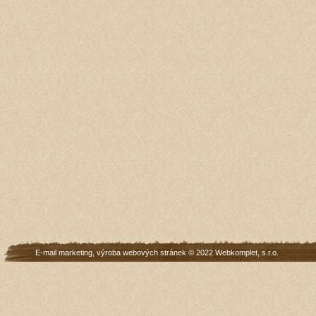
E-mail marketing
,
výroba webových stránek
© 2022
Webkomplet, s.r.o.