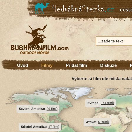
Úvod
Filmy
Přidat film
Diskuze
Vyberte si film dle místa natá
Evropa:
141 filmů
Severní Amerika:
29 filmů
Afrika:
46 filmů
Střední Amerika:
17 filmů