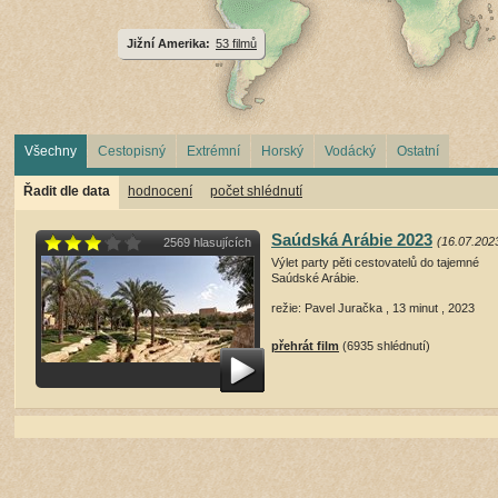
Jižní Amerika:
53 filmů
Všechny
Cestopisný
Extrémní
Horský
Vodácký
Ostatní
Řadit dle data
hodnocení
počet shlédnutí
Saúdská Arábie 2023
(16.07.202
2569 hlasujících
Výlet party pěti cestovatelů do tajemné
Saúdské Arábie.
režie: Pavel Juračka , 13 minut , 2023
přehrát film
(6935 shlédnutí)