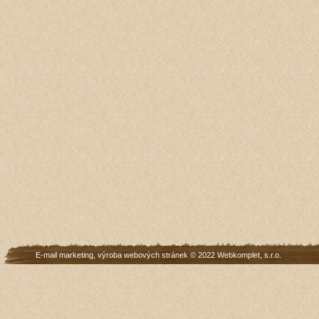
E-mail marketing
,
výroba webových stránek
© 2022
Webkomplet, s.r.o.