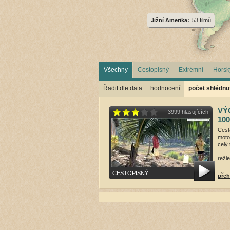
Jižní Amerika:
53 filmů
Všechny
Cestopisný
Extrémní
Horsk
Řadit dle data
hodnocení
počet shlédnut
VÝC
3999 hlasujících
100
Cest
moto
celý 
režie
CESTOPISNÝ
přeh