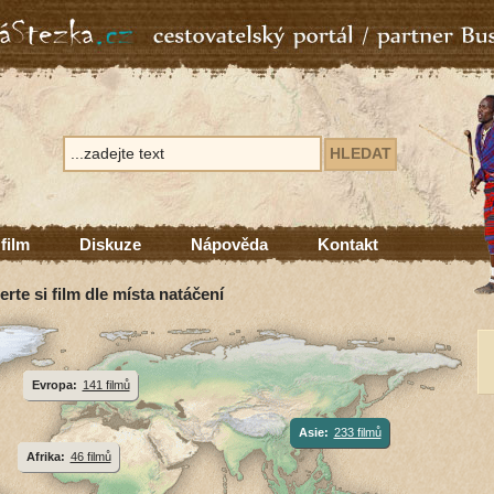
 film
Diskuze
Nápověda
Kontakt
erte si film dle místa natáčení
Evropa:
141 filmů
Asie:
233 filmů
Afrika:
46 filmů