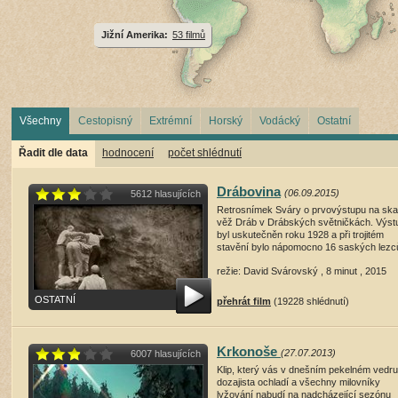
Jižní Amerika:
53 filmů
Všechny
Cestopisný
Extrémní
Horský
Vodácký
Ostatní
Řadit dle data
hodnocení
počet shlédnutí
Drábovina
(06.09.2015)
5612 hlasujících
Retrosnímek Sváry o prvovýstupu na ska
věž Dráb v Drábských světničkách. Výst
byl uskutečněn roku 1928 a při trojitém
stavění bylo nápomocno 16 saských lezc
režie: David Svárovský , 8 minut , 2015
OSTATNÍ
přehrát film
(19228 shlédnutí)
Krkonoše
(27.07.2013)
6007 hlasujících
Klip, který vás v dnešním pekelném vedru
dozajista ochladí a všechny milovníky
lyžování nabudí na nadcházející sezónu