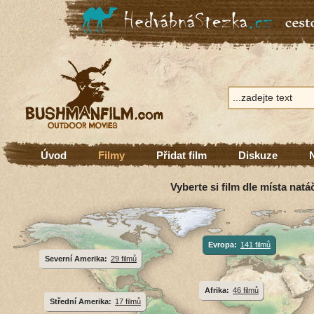
Úvod
Filmy
Přidat film
Diskuze
Vyberte si film dle místa natá
Evropa:
141 filmů
Severní Amerika:
29 filmů
Afrika:
46 filmů
Střední Amerika:
17 filmů