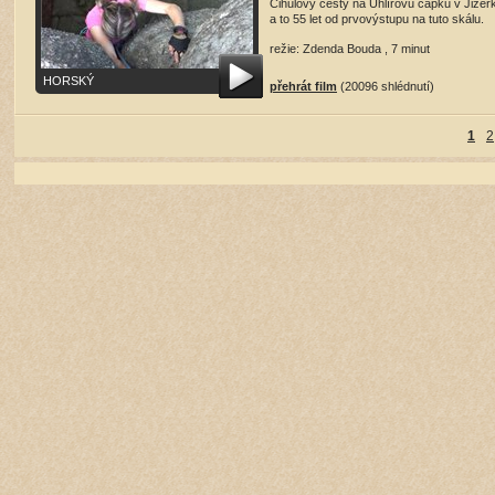
Čihulovy cesty na Uhlířovu čapku v Jizer
a to 55 let od prvovýstupu na tuto skálu.
režie: Zdenda Bouda , 7 minut
HORSKÝ
přehrát film
(20096 shlédnutí)
1
2