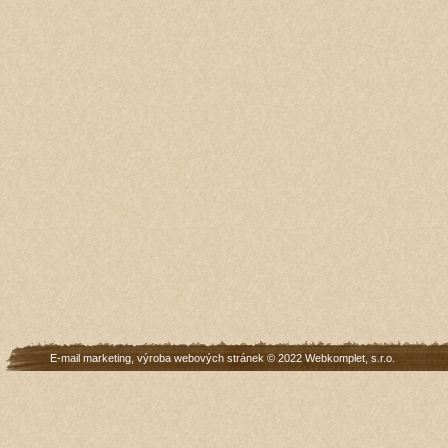
E-mail marketing
,
výroba webových stránek
© 2022
Webkomplet, s.r.o.