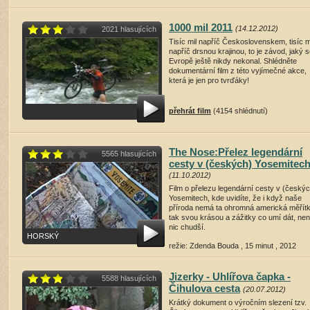
1000 mil 2011
(14.12.2012)
2021 hlasujících
Tisíc mil napříč Československem, tisíc m
napříč drsnou krajinou, to je závod, jaký s
Evropě ještě nikdy nekonal. Shlédněte
dokumentární film z této vyjímečné akce,
která je jen pro tvrďáky!
přehrát film
(4154 shlédnutí)
The Nose:Přelez legendární
5565 hlasujících
cesty v (českých) Yosemitec
(11.10.2012)
Film o přelezu legendární cesty v (český
Yosemitech, kde uvidíte, že i když naše
příroda nemá ta ohromná americká měřítk
tak svou krásou a zážitky co umí dát, nen
nic chudší.
HORSKÝ
režie: Zdenda Bouda , 15 minut , 2012
přehrát film
(19078 shlédnutí)
Jizerky - Uhlířova čapka -
5588 hlasujících
Čihulova cesta
(20.07.2012)
Krátký dokument o výročním slezení tzv.