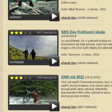
sněhu a ledu.
režie: Miloš Brunner , 1 minuta , 2012
HORSKÝ
přehrát film
(31395 shlédnutí)
SBS Day Květnový skialp
5471 hlasujících
(24.05.2013)
Je neuvěřitelné, že i v polovině května se
Krkonoších dá stále lyžovat, stačí být mal
magor a mít chuť zažít nějaký ten adrenali
režie: Stachyno , 5 minut , 2013
EXTRÉMNÍ
přehrát film
(16026 shlédnutí)
1000 mil 2011
(14.12.2012)
1934 hlasujících
Tisíc mil napříč Československem, tisíc m
napříč drsnou krajinou, to je závod, jaký s
Evropě ještě nikdy nekonal. Shlédněte
dokumentární film z této vyjímečné akce,
která je jen pro tvrďáky!
přehrát film
(3827 shlédnutí)