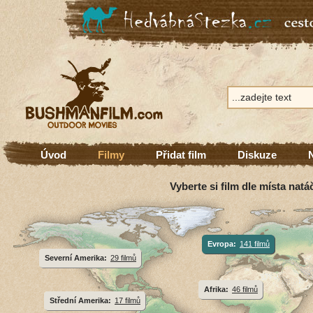
Úvod
Filmy
Přidat film
Diskuze
Vyberte si film dle místa natá
Evropa:
141 filmů
Severní Amerika:
29 filmů
Afrika:
46 filmů
Střední Amerika:
17 filmů