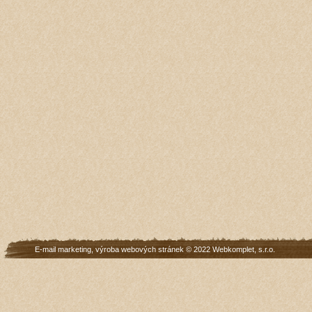
E-mail marketing
,
výroba webových stránek
© 2022
Webkomplet, s.r.o.