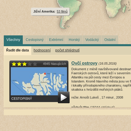
Jižní Amerika:
53 filmů
Všechny
Cestopisný
Extrémní
Horský
Vodácký
Ostatní
Řadit dle data
hodnocení
počet shlédnutí
Ovčí ostrovy
(16.05.2016)
4945 hlasujících
Dokument z méně navštěvované destinan
Faerských ostrovů, které leží v severním
Atlantiku na půl cesty mezi Evropou a
Islandem. Kromě hlavního města jsou ve f
i lokality přírodopisného charakteru, napří
skaliska s hnízdišti mořských ptáků.
režie: Arnošt Lukeš , 17 minut , 2008
CESTOPISNÝ
přehrát film
(15044 shlédnutí)