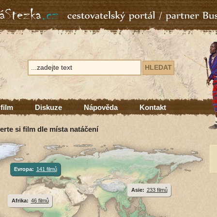
 film
Diskuze
Nápověda
Kontakt
erte si film dle místa natáčení
Evropa:
141 filmů
Asie:
233 filmů
Afrika:
46 filmů