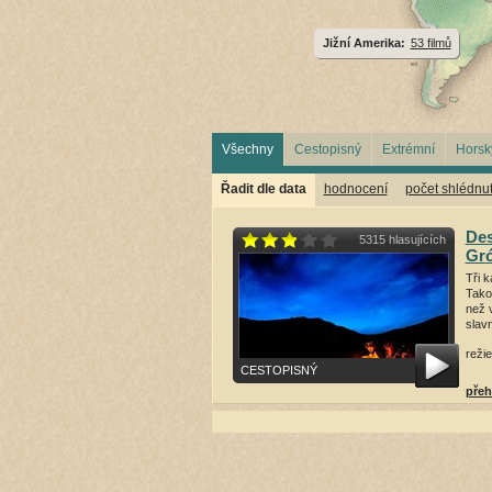
Jižní Amerika:
53 filmů
Všechny
Cestopisný
Extrémní
Horsk
Řadit dle data
hodnocení
počet shlédnut
Des
5315 hlasujících
Gr
Tři k
Tako
než 
slav
režie
CESTOPISNÝ
přeh