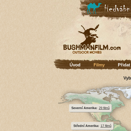
Úvod
Filmy
Přidat
Vyb
Severní Amerika:
29 filmů
Střední Amerika:
17 filmů