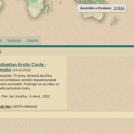
Austrálie a Oceánie:
19 filmů
ý
Vodácký
Ostatní
í
tination Arctic Circle -
ónsko
(14.12.2012)
amarádi. Tři týdny. Arktická divočina.
vá kombinace nemůže dopadnout jinak
velmi nevšedně. Podívejte se na video ze
ného grónském treku...
: Petr Jan Juračka , 6 minut , 2012
rát film
(18378 shlédnutí)