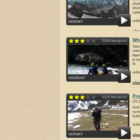
zbyt
Druh
zadař
režie
HORSKÝ
přeh
Whi
5399 hlasujících
Salza
zelen
lagu
je s
III.
režie
VODÁCKÝ
přeh
Prv
5219 hlasujících
(23.
Svér
vysto
kulo
režie
HORSKÝ
přeh