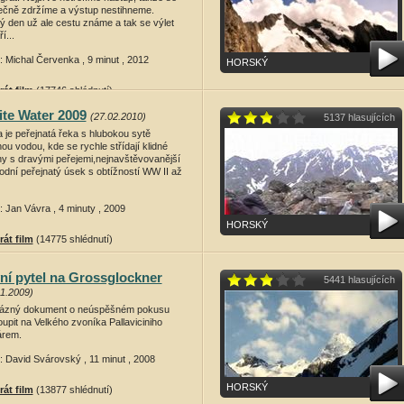
ečně zdržíme a výstup nestihneme.
ý den už ale cestu známe a tak se výlet
í...
: Michal Červenka , 9 minut , 2012
HORSKÝ
rát film
(17746 shlédnutí)
te Water 2009
(27.02.2010)
5137 hlasujících
 je peřejnatá řeka s hlubokou sytě
ou vodou, kde se rychle střídají klidné
ny s dravými peřejemi,nejnavštěvovanější
podní peřejnatý úsek s obtížností WW II až
: Jan Vávra , 4 minuty , 2009
HORSKÝ
rát film
(14775 shlédnutí)
ní pytel na Grossglockner
5441 hlasujících
11.2009)
ázný dokument o neúspěšném pokusu
upit na Velkého zvoníka Pallaviciniho
árem.
: David Svárovský , 11 minut , 2008
HORSKÝ
rát film
(13877 shlédnutí)