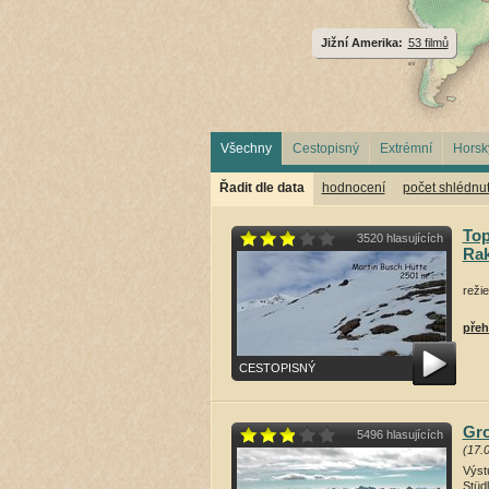
Jižní Amerika:
53 filmů
Všechny
Cestopisný
Extrémní
Horsk
Řadit dle data
hodnocení
počet shlédnut
Top
3520 hlasujících
Ra
režie
přeh
CESTOPISNÝ
Gro
5496 hlasujících
(17.
Výst
Stüdl