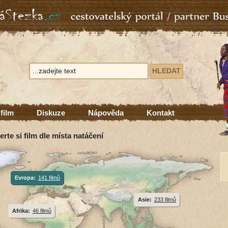
 film
Diskuze
Nápověda
Kontakt
erte si film dle místa natáčení
Evropa:
141 filmů
Asie:
233 filmů
Afrika:
46 filmů