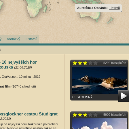
Austrálie a Oceánie:
19 filmů
ý
Vodácký
Ostatní
í
 10 nejvyšších hor
5292 hlasujících
kouska
(21.06.2020)
: OutVer.net , 10 minut , 2019
rát film
(10740 shlédnutí)
CESTOPISNÝ
ssglockner cestou Stüdlgrat
5909 hlasujících
02.2013)
up na nejvyšší horu Rakouska po hřebeni
grat. Nejprve netrefíme nástup, takže se