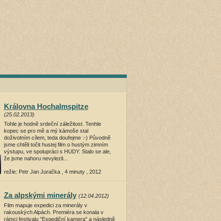
Královna Hochalmspitze
(25.02.2013)
Tohle je hodně srdeční záležitost. Tenhle
kopec se pro mě a mý kámoše stal
doživotním cílem, teda doufejme :-) Původně
jsme chtěli točit hustej film o hustým zimním
výstupu, ve spolupráci s HUDY. Stalo se ale,
že jsme nahoru nevylezli...
režie: Petr Jan Juračka , 4 minuty , 2012
přehrát film
(16219 shlédnutí)
Za alpskými minerály
(12.04.2012)
Film mapuje expedici za minerály v
rakouských Alpách. Premiéra se konala v
rámci festivalu "Expediční kamera" a následně