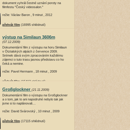
dokument vyhrál čestné uznání poroty na
filmfestu "Český videosalon."
režie: Václav Baron , 9 minut , 2012
přehrát film
(16995 shlédnutí)
výstup na Similaun 3606m
(07.12.2009)
Dokumentární film z výstupu na horu Similaun
v Ötztalských alpách z července 2009.
Snímek dává svým zpracováním každému
zájemci o tuto trasu jasnou představu co ho
čeká a nemine.
režie: Pavel Hermann , 18 minut , 2009
přehrát film
(15413 shlédnutí)
Großglockner
(21.11.2009)
Dokumentární film o výstupu na Großglockner
a o tom, jak to ani napodruhé nebylo tak jak
jsme si to naplánovali....
režie: David Svárovský , 10 minut , 2009
přehrát film
(17115 shlédnutí)