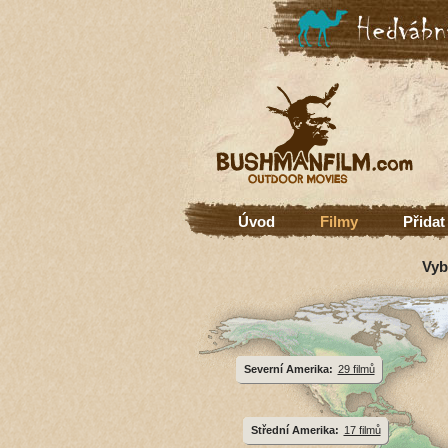
Úvod
Filmy
Přidat
Vyb
Severní Amerika:
29 filmů
Střední Amerika:
17 filmů