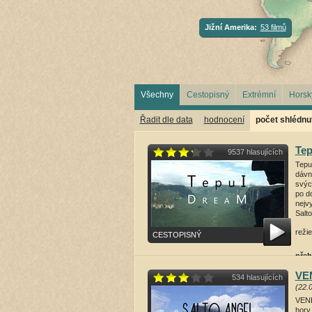
Jižní Amerika:
53 filmů
Všechny
Cestopisný
Extrémní
Horsk
Řadit dle data
hodnocení
počet shlédnut
Tep
9537 hlasujících
Tepu
dávn
svýc
po d
nejv
Salto
režie
CESTOPISNÝ
přeh
VEN
534 hlasujících
(22.
VENE
hory