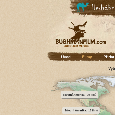
Úvod
Filmy
Přidat
Vyb
Severní Amerika:
29 filmů
Střední Amerika:
17 filmů