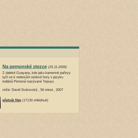
Na pemonské stezce
(25.11.2009)
Z daleké Guayany, kde jako kamenné pařezy
tyčí se k nebesům stolové hory v jazyku
indiánů Pemonů nazývané Tepuys.
režie: David Svárovský , 56 minut , 2007
přehrát film
(17130 shlédnutí)