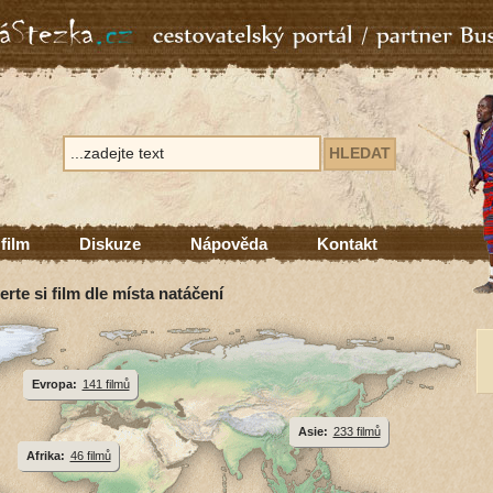
 film
Diskuze
Nápověda
Kontakt
erte si film dle místa natáčení
Evropa:
141 filmů
Asie:
233 filmů
Afrika:
46 filmů