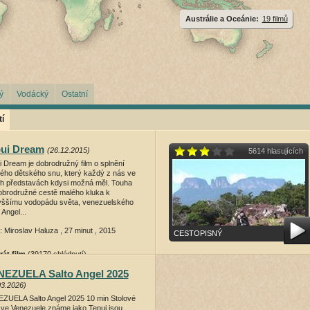
Austrálie a Oceánie:
19 filmů
ý
Vodácký
Ostatní
í
ui Dream
(26.12.2015)
5614 hlasujících
i Dream je dobrodružný film o splnění
ého dětského snu, který každý z nás ve
h představách kdysi možná měl. Touha
obrodružné cestě malého kluka k
yššímu vodopádu světa, venezuelského
 Angel...
: Miroslav Haluza , 27 minut , 2015
CESTOPISNÝ
rát film
(39170 shlédnutí)
EZUELA Salto Angel 2025
03.2026)
ZUELA Salto Angel 2025 10 min Stolové
 ve Venezuele známe jako Tepui jsou