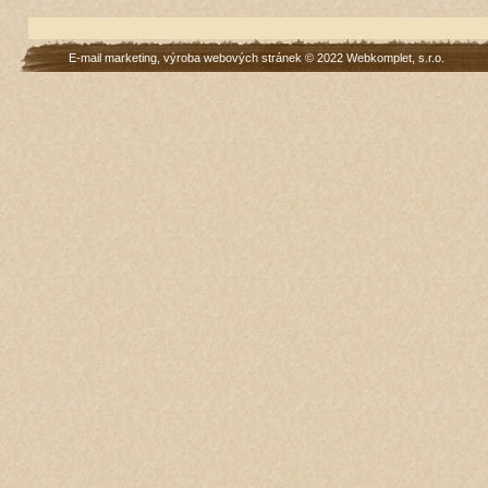
E-mail marketing
,
výroba webových stránek
© 2022
Webkomplet, s.r.o.