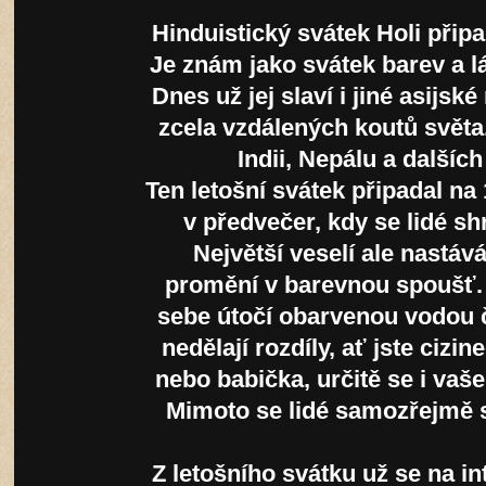
Hinduistický svátek Holi přip
Je znám jako svátek barev a lá
Dnes už jej slaví i jiné asijs
zcela vzdálených koutů světa
Indii, Nepálu a dalšíc
Ten letošní svátek připadal na
v předvečer, kdy se lidé sh
Největší veselí ale nastáv
promění v barevnou spoušť. 
sebe útočí obarvenou vodou č
nedělají rozdíly, ať jste ciz
nebo babička, určitě se i vaš
Mimoto se lidé samozřejmě s
Z letošního svátku už se na in