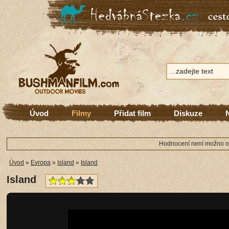
Úvod
Filmy
Přidat film
Diskuze
Hodnocení není možno ode
Úvod
»
Evropa
»
Island
»
Island
Island