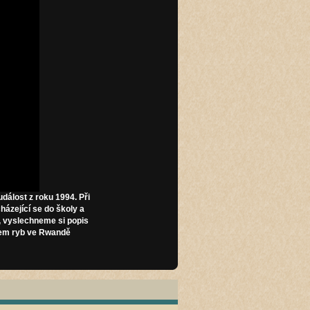
dálost z roku 1994. Při
cházející se do školy
a
, vyslechneme si popis
ojem ryb ve Rwandě