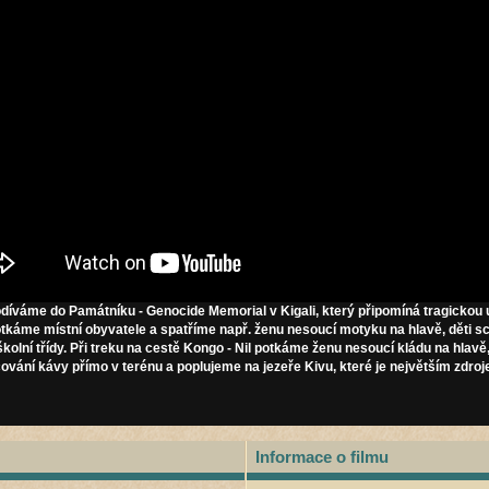
díváme do Památníku - Genocide Memorial v Kigali, který připomíná tragickou u
káme místní obyvatele a spatříme např. ženu nesoucí motyku na hlavě
, děti s
kolní třídy. Při treku na cestě Kongo - Nil potkáme ženu nesoucí kládu na hlavě
cování kávy přímo v terénu
a poplujeme na jezeře Kivu, které je největším zdr
Informace o filmu