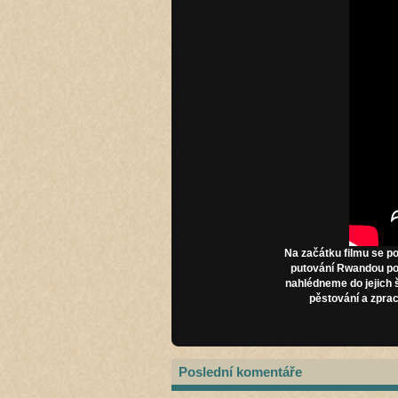
Na začátku filmu se po
putování Rwandou pot
nahlédneme do jejich š
pěstování a zpra
Poslední komentáře