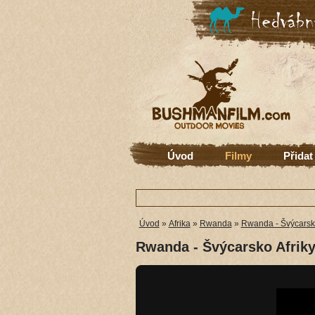
Úvod
Filmy
Přidat
Úvod
»
Afrika
»
Rwanda
»
Rwanda - Švýcarsko
Rwanda - Švýcarsko Afrik