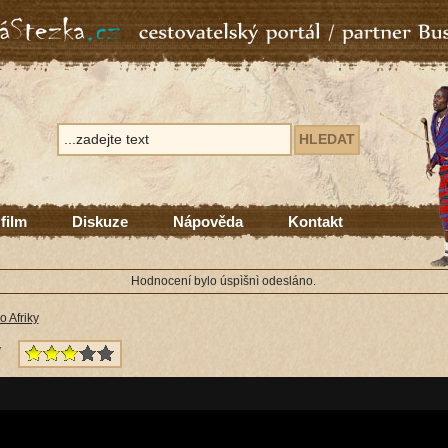
 film
Diskuze
Nápověda
Kontakt
Hodnocení bylo úspìšnì odesláno.
 Afriky
y