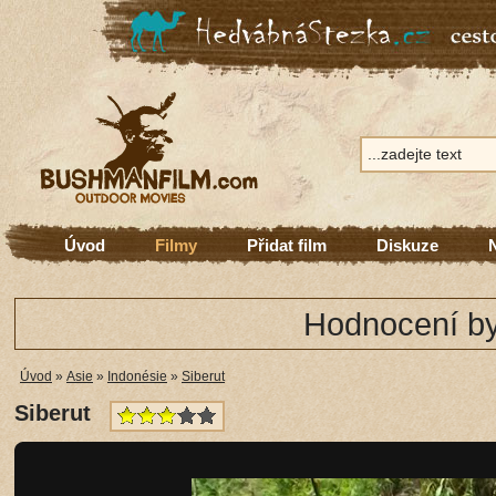
Úvod
Filmy
Přidat film
Diskuze
Hodnocení by
Úvod
»
Asie
»
Indonésie
»
Siberut
Siberut