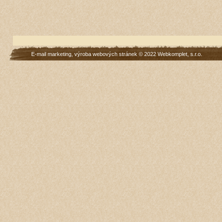
E-mail marketing
,
výroba webových stránek
© 2022
Webkomplet, s.r.o.