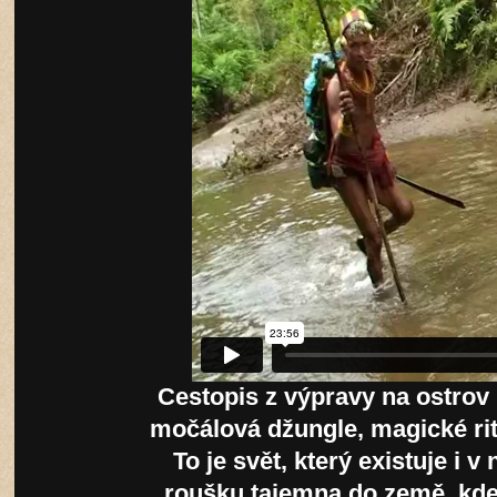
Cestopis z výpravy na ostro
močálová džungle, magické rituá
To je svět, který existuje i
roušku tajemna do země, kde