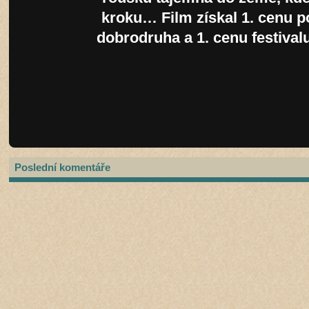
kroku… Film získal 1. cenu p
dobrodruha a 1. cenu festival
Poslední komentáře