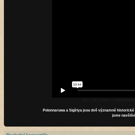
2017_Srí_Lanka_I_Polonnaruwa
Polonnaruwa a Sigíriya jsou dvě významné historické l
jsme navštívi