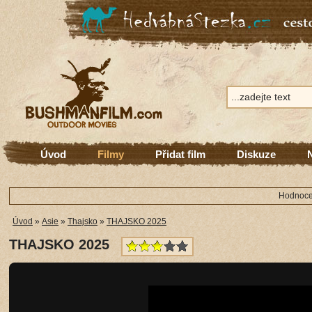
Úvod
Filmy
Přidat film
Diskuze
Hodnocen
Úvod
»
Asie
»
Thajsko
»
THAJSKO 2025
THAJSKO 2025