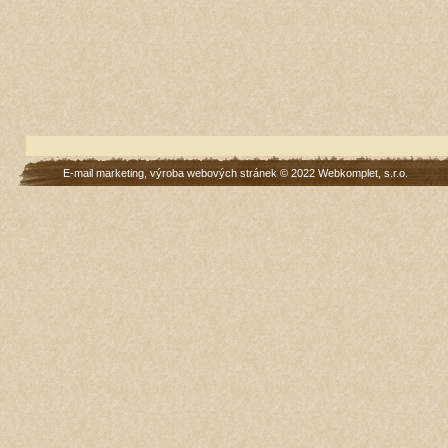
E-mail marketing
,
výroba webových stránek
© 2022
Webkomplet, s.r.o.