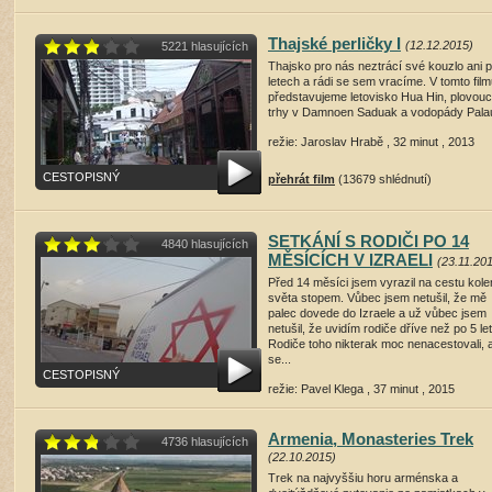
Thajské perličky I
(12.12.2015)
5221 hlasujících
Thajsko pro nás neztrácí své kouzlo ani 
letech a rádi se sem vracíme. V tomto fil
představujeme letovisko Hua Hin, plovouc
trhy v Damnoen Saduak a vodopády Pala
režie: Jaroslav Hrabě , 32 minut , 2013
CESTOPISNÝ
přehrát film
(13679 shlédnutí)
SETKÁNÍ S RODIČI PO 14
4840 hlasujících
MĚSÍCÍCH V IZRAELI
(23.11.20
Před 14 měsíci jsem vyrazil na cestu kol
světa stopem. Vůbec jsem netušil, že mě
palec dovede do Izraele a už vůbec jsem
netušil, že uvidím rodiče dříve než po 5 le
Rodiče toho nikterak moc nenacestovali, 
se...
CESTOPISNÝ
režie: Pavel Klega , 37 minut , 2015
přehrát film
(13070 shlédnutí)
Armenia, Monasteries Trek
4736 hlasujících
(22.10.2015)
Trek na najvyššiu horu arménska a