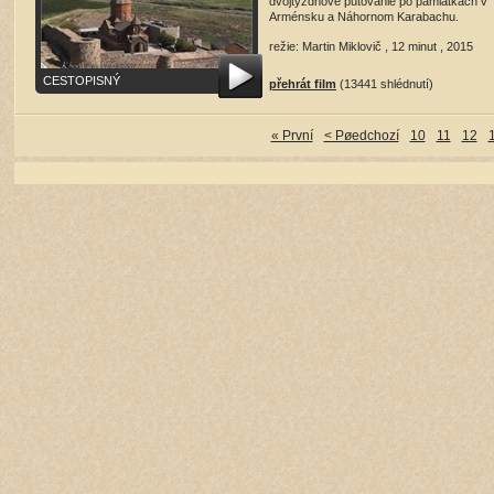
dvojtýždňové putovanie po pamiatkach v
Arménsku a Náhornom Karabachu.
režie: Martin Miklovič , 12 minut , 2015
CESTOPISNÝ
přehrát film
(13441 shlédnutí)
« První
< Pøedchozí
10
11
12