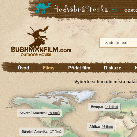
Úvod
Filmy
Přidat film
Diskuze
Vyberte si film dle místa natá
Evropa:
141 filmů
Severní Amerika:
29 filmů
Afrika:
46 filmů
Střední Amerika:
17 filmů