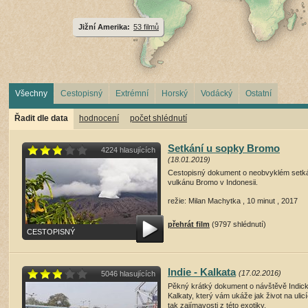
Jižní Amerika:
53 filmů
Všechny
Cestopisný
Extrémní
Horský
Vodácký
Ostatní
Řadit dle data
hodnocení
počet shlédnutí
Setkání u sopky Bromo
4224 hlasujících
(18.01.2019)
Cestopisný dokument o neobvyklém setká
vulkánu Bromo v Indonesii.
režie: Milan Machytka , 10 minut , 2017
přehrát film
(9797 shlédnutí)
CESTOPISNÝ
Indie - Kalkata
(17.02.2016)
5046 hlasujících
Pěkný krátký dokument o návštěvě Indic
Kalkaty, který vám ukáže jak život na ulic
tak zajímavosti z této exotiky.