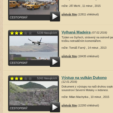
režie: Jiří Michl , 11 minut , 2015
přehrát film
(12811 shlédnutí)
CESTOPISNÝ
Vylhaná Madeira
(07.02.2016)
5239 hlasujících
Týden ve čtyřech, strávený na ostrově ja
trošku netradičním komentářem.
režie: Tomáš Farný , 14 minut , 2013
přehrát film
(18435 shlédnutí)
CESTOPISNÝ
Výstup na vulkán Dukono
5242 hlasujících
(12.01.2016)
Dokument z výstupu na naši druhou sopk
souostroví Severní Moluky v indonesi.
režie: Milan Machytka , 10 minut , 2015
přehrát film
(12293 shlédnutí)
CESTOPISNÝ