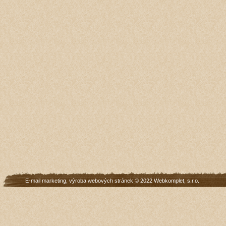
E-mail marketing
,
výroba webových stránek
© 2022
Webkomplet, s.r.o.