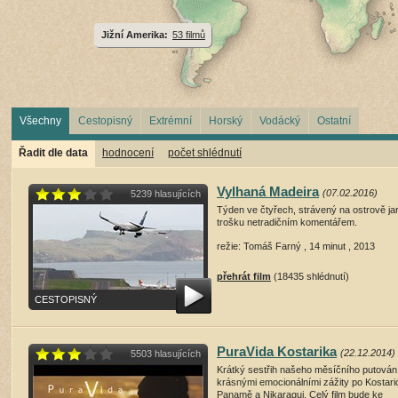
Jižní Amerika:
53 filmů
Všechny
Cestopisný
Extrémní
Horský
Vodácký
Ostatní
Řadit dle data
hodnocení
počet shlédnutí
Vylhaná Madeira
(07.02.2016)
5239 hlasujících
Týden ve čtyřech, strávený na ostrově ja
trošku netradičním komentářem.
režie: Tomáš Farný , 14 minut , 2013
přehrát film
(18435 shlédnutí)
CESTOPISNÝ
PuraVida Kostarika
(22.12.2014)
5503 hlasujících
Krátký sestřih našeho měsíčního putován
krásnými emocionálními zážity po Kostari
Panamě a Nikaragui. Celý film bude ke