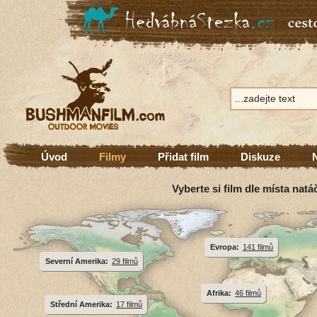
Úvod
Filmy
Přidat film
Diskuze
Vyberte si film dle místa natá
Evropa:
141 filmů
Severní Amerika:
29 filmů
Afrika:
46 filmů
Střední Amerika:
17 filmů