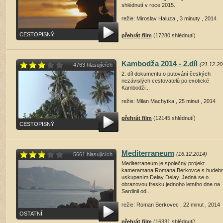
shlédnutí v roce 2015.
režie: Miroslav Haluza , 3 minuty , 2014
CESTOPISNÝ
přehrát film
(17280 shlédnutí)
Kambodža 2014 - 2.díl
(21.12.20
4763 hlasujících
2. díl dokumentu o putování českých
nezávislých cestovatelů po exotické
Kambodži...
režie: Milan Machytka , 25 minut , 2014
přehrát film
(12145 shlédnutí)
CESTOPISNÝ
Mediterraneum
(16.12.2014)
5661 hlasujících
Mediterraneum je společný projekt
kameramana Romana Berkovce s hudeb
uskupením Delay Delay. Jedná se o
obrazovou fresku jednoho letního dne na
Sardinii od...
režie: Roman Berkovec , 22 minut , 2014
OSTATNÍ
přehrát film
(16331 shlédnutí)