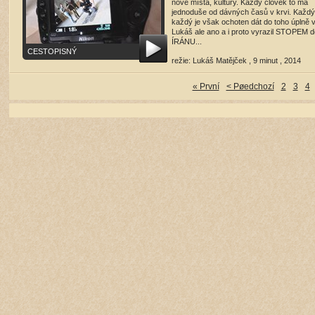
nové místa, kultury. Každý člověk to má
jednoduše od dávných časů v krvi. Každý
každý je však ochoten dát do toho úplně 
Lukáš ale ano a i proto vyrazil STOPEM d
ÍRÁNU...
CESTOPISNÝ
režie: Lukáš Matějček , 9 minut , 2014
přehrát film
(12841 shlédnutí)
« První
< Pøedchozí
2
3
4