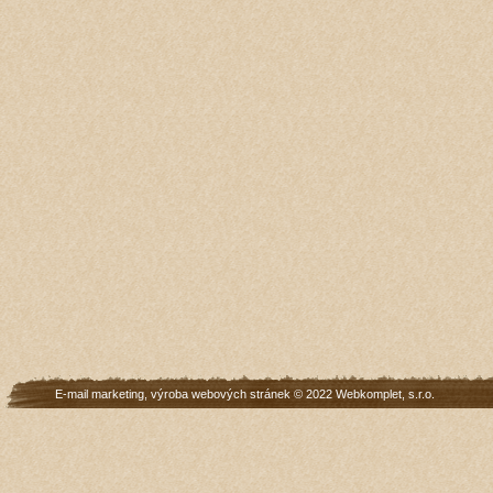
E-mail marketing
,
výroba webových stránek
© 2022
Webkomplet, s.r.o.