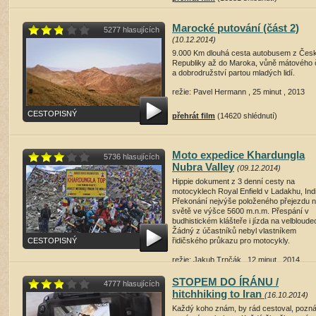
Marocké putování (část 2)
5277 hlasujících
(10.12.2014)
9.000 Km dlouhá cesta autobusem z Čes
Republiky až do Maroka, vůně mátového 
a dobrodružství partou mladých lidí.
režie: Pavel Hermann , 25 minut , 2013
CESTOPISNÝ
přehrát film
(14620 shlédnutí)
Moto expedice Khardungla
5736 hlasujících
Nubra Valley
(09.12.2014)
Hippie dokument z 3 denní cesty na
motocyklech Royal Enfield v Ladakhu, Ind
Překonání nejvýše položeného přejezdu 
světě ve výšce 5600 m.n.m. Přespání v
budhistickém klášteře i jízda na velbloude
Žádný z účastníků nebyl vlastníkem
CESTOPISNÝ
řidičského průkazu pro motocykly.
režie: Jakub Trnčák , 12 minut , 2014
STOPEM DO ÍRÁNU /
4777 hlasujících
přehrát film
(17093 shlédnutí)
hitchhiking to Iran
(16.10.2014)
Každý koho znám, by rád cestoval, pozná