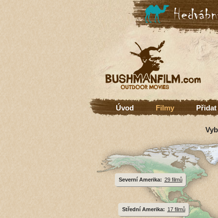
Úvod
Filmy
Přidat
Vyb
Severní Amerika:
29 filmů
Střední Amerika:
17 filmů