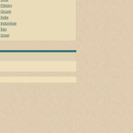
Filipíny
Gruzie
Indie
Indonésie
Írán
Izrael
Japonsko
Jemen
Jordánsko
Kambodža
Kazachstán
Kyrgyzstan
Laos
Malajsie
Maledivy
Mongolsko
Nepál
Omán
Rusko
Saudská arábie
Singapur
Spojené Arabské