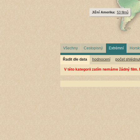
Jižní Amerika:
53 filmů
Všechny
Cestopisný
Extrémní
Horsk
Řadit dle data
hodnocení
počet shlédnut
V této kategorii zatím nemáme žádný film. 