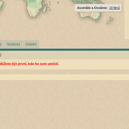
Austrálie a Oceánie:
19 filmů
ý
Vodácký
Ostatní
í
Můžete být první, kdo ho sem umístí.