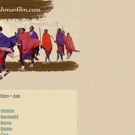
Filmy
»
Asie
Arménie
Bangladéš
Barma
Bhútán
Čína