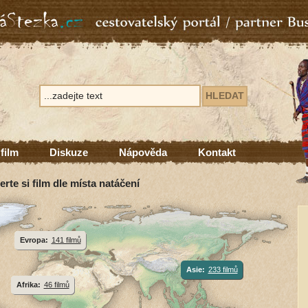
 film
Diskuze
Nápověda
Kontakt
erte si film dle místa natáčení
Evropa:
141 filmů
Asie:
233 filmů
Afrika:
46 filmů