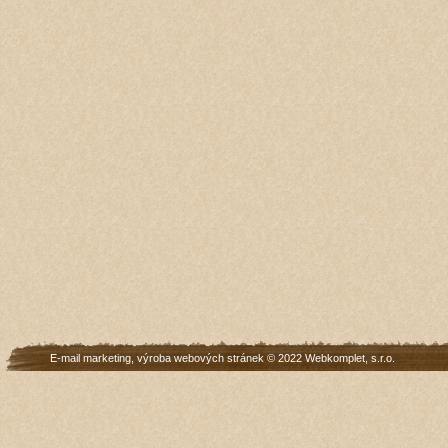
E-mail marketing
,
výroba webových stránek
© 2022
Webkomplet, s.r.o.