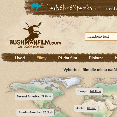
Úvod
Filmy
Přidat film
Diskuze
Vyberte si film dle místa natá
Evropa:
141 filmů
Severní Amerika:
29 filmů
Afrika:
46 filmů
Střední Amerika:
17 filmů