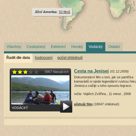
Jižní Amerika:
53 filmů
Všechny
Cestopisný
Extrémní
Horský
Vodácký
Ostatní
Řadit dle data
hodnocení
počet shlédnutí
Cesta na Jenisej
(01.12.2009)
5967 hlasujících
Dokumentární film o tom, jak se partička
kamarádů si sjede legendární ruskou řek
Jenisej a zažije u toho spoustu legrace.
režie: Vojtěch Zvěřina , 11 minut , 2008
přehrát film
(18047 shlédnutí)
VODÁCKÝ